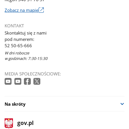
Zobacz na mapie
Link
otworzy
KONTAKT
się
Skontaktuj się z nami
w
pod numerem:
nowym
52 50-65-666
oknie
W dni robocze
w godzinach: 7:30-15:30
MEDIA SPOŁECZNOŚCIOWE:
Na skróty
stopka
Strona
gov.pl
gov.pl