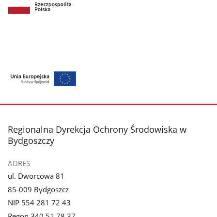
stopka
Regionalna Dyrekcja Ochrony Środowiska w
Bydgoszczy
ADRES
ul. Dworcowa 81
85-009 Bydgoszcz
NIP 554 281 72 43
Regon 340 51 78 37