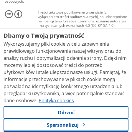
osobowych.
Treści tekstowe publikowane w serwisie (z
wyłączeniem treści audiowizualnych), są udostępniane
na licencji typu Creative Commons: uznanie autorstwa
- na tych samych warunkach 4.0 (CC BY-SA 4.0).
Materiały audiowizualne, w tym zdjęcia, materiały
Dbamy o Twoją prywatność
audio i wideo, są udostępniane na licencji typu
Creative Commons: uznanie autorstwa użycie
Wykorzystujemy pliki cookie w celu zapewnienia
niekomercyjne - bez utworów zależnych 4.0 (CC BY-
NC-ND 4.0), o ile nie jest to stwierdzone inaczej.
prawidłowego funkcjonowania naszej witryny oraz do
analizy ruchu i optymalizacji działania strony. Dzięki nim
możemy lepiej dostosować treści do potrzeb
użytkowników i stale ulepszać nasze usługi. Pamiętaj, że
informacje przechowywane w plikach cookie mogą
pozwalać na identyfikację konkretnego urządzenia lub
przeglądarki użytkownika, a więc potencjalnie stanowić
dane osobowe.
Polityka cookies
Odrzuć
Spersonalizuj