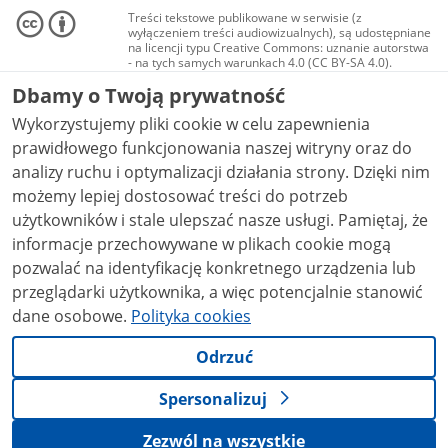
Treści tekstowe publikowane w serwisie (z
wyłączeniem treści audiowizualnych), są udostępniane
na licencji typu Creative Commons: uznanie autorstwa
- na tych samych warunkach 4.0 (CC BY-SA 4.0).
Materiały audiowizualne, w tym zdjęcia, materiały
Dbamy o Twoją prywatność
audio i wideo, są udostępniane na licencji typu
Creative Commons: uznanie autorstwa użycie
Wykorzystujemy pliki cookie w celu zapewnienia
niekomercyjne - bez utworów zależnych 4.0 (CC BY-
NC-ND 4.0), o ile nie jest to stwierdzone inaczej.
prawidłowego funkcjonowania naszej witryny oraz do
analizy ruchu i optymalizacji działania strony. Dzięki nim
możemy lepiej dostosować treści do potrzeb
użytkowników i stale ulepszać nasze usługi. Pamiętaj, że
informacje przechowywane w plikach cookie mogą
pozwalać na identyfikację konkretnego urządzenia lub
przeglądarki użytkownika, a więc potencjalnie stanowić
dane osobowe.
Polityka cookies
Odrzuć
Spersonalizuj
Zezwól na wszystkie