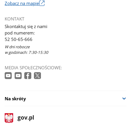
Zobacz na mapie
Link
otworzy
KONTAKT
się
Skontaktuj się z nami
w
pod numerem:
nowym
52 50-65-666
oknie
W dni robocze
w godzinach: 7:30-15:30
MEDIA SPOŁECZNOŚCIOWE:
Na skróty
stopka
Strona
gov.pl
gov.pl
główna