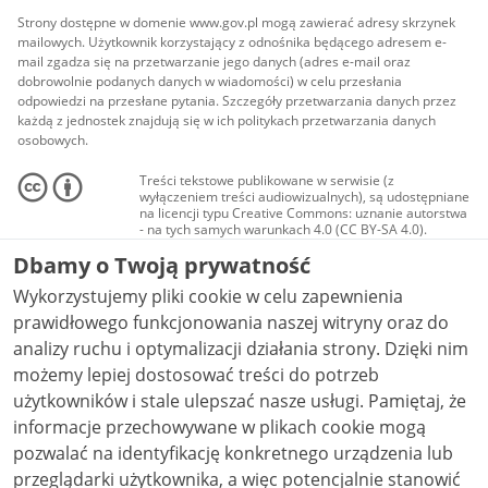
Strony dostępne w domenie www.gov.pl mogą zawierać adresy skrzynek
mailowych. Użytkownik korzystający z odnośnika będącego adresem e-
mail zgadza się na przetwarzanie jego danych (adres e-mail oraz
dobrowolnie podanych danych w wiadomości) w celu przesłania
odpowiedzi na przesłane pytania. Szczegóły przetwarzania danych przez
każdą z jednostek znajdują się w ich politykach przetwarzania danych
osobowych.
Treści tekstowe publikowane w serwisie (z
wyłączeniem treści audiowizualnych), są udostępniane
na licencji typu Creative Commons: uznanie autorstwa
- na tych samych warunkach 4.0 (CC BY-SA 4.0).
Materiały audiowizualne, w tym zdjęcia, materiały
Dbamy o Twoją prywatność
audio i wideo, są udostępniane na licencji typu
Creative Commons: uznanie autorstwa użycie
Wykorzystujemy pliki cookie w celu zapewnienia
niekomercyjne - bez utworów zależnych 4.0 (CC BY-
NC-ND 4.0), o ile nie jest to stwierdzone inaczej.
prawidłowego funkcjonowania naszej witryny oraz do
analizy ruchu i optymalizacji działania strony. Dzięki nim
możemy lepiej dostosować treści do potrzeb
użytkowników i stale ulepszać nasze usługi. Pamiętaj, że
informacje przechowywane w plikach cookie mogą
pozwalać na identyfikację konkretnego urządzenia lub
przeglądarki użytkownika, a więc potencjalnie stanowić