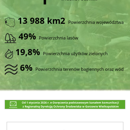
13 988 km2
Powierzchnia województwa
49%
Powierzchnia lasów
19,8%
Powierzchnia użytków zielonych
6%
Powierzchnia terenów bagiennych oraz wód
e-
Doręczenia