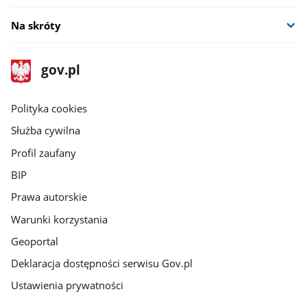
Na skróty
stopka
Strona
gov.pl
gov.pl
główna
gov.pl
Polityka cookies
Służba cywilna
Profil zaufany
BIP
Prawa autorskie
Warunki korzystania
Geoportal
Deklaracja dostępności serwisu Gov.pl
Ustawienia prywatności