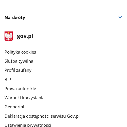
Na skróty
stopka
Strona
gov.pl
gov.pl
główna
gov.pl
Polityka cookies
Służba cywilna
Profil zaufany
BIP
Prawa autorskie
Warunki korzystania
Geoportal
Deklaracja dostępności serwisu Gov.pl
Ustawienia prywatności