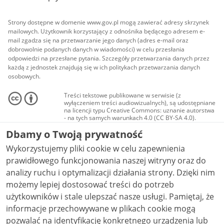
Strony dostępne w domenie www.gov.pl mogą zawierać adresy skrzynek
mailowych. Użytkownik korzystający z odnośnika będącego adresem e-
mail zgadza się na przetwarzanie jego danych (adres e-mail oraz
dobrowolnie podanych danych w wiadomości) w celu przesłania
odpowiedzi na przesłane pytania. Szczegóły przetwarzania danych przez
każdą z jednostek znajdują się w ich politykach przetwarzania danych
osobowych.
Treści tekstowe publikowane w serwisie (z
wyłączeniem treści audiowizualnych), są udostępniane
na licencji typu Creative Commons: uznanie autorstwa
- na tych samych warunkach 4.0 (CC BY-SA 4.0).
Materiały audiowizualne, w tym zdjęcia, materiały
Dbamy o Twoją prywatność
audio i wideo, są udostępniane na licencji typu
Creative Commons: uznanie autorstwa użycie
Wykorzystujemy pliki cookie w celu zapewnienia
niekomercyjne - bez utworów zależnych 4.0 (CC BY-
NC-ND 4.0), o ile nie jest to stwierdzone inaczej.
prawidłowego funkcjonowania naszej witryny oraz do
analizy ruchu i optymalizacji działania strony. Dzięki nim
możemy lepiej dostosować treści do potrzeb
użytkowników i stale ulepszać nasze usługi. Pamiętaj, że
informacje przechowywane w plikach cookie mogą
pozwalać na identyfikację konkretnego urządzenia lub