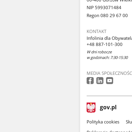
NIP 5993071484
Regon 080 29 67 00
KONTAKT
Infolinia dla Obywatel
+48 887-101-300
W dni robocze
w godzinach: 7:30-15:30
MEDIA SPOŁECZNOŚC
stopka
Strona
gov.pl
gov.pl
główna
gov.pl
Polityka cookies
Sł