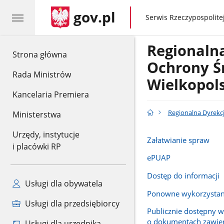
gov.pl
gov.pl
Serwis Rzeczypospolitej
Regionaln
gov.pl
Strona główna
Ochrony Ś
Rada Ministrów
Wielkopol
Kancelaria Premiera
Regionalna Dyrekc
Ministerstwa
Urzędy, instytucje
Załatwianie spraw
i placówki RP
ePUAP
Dostęp do informacji
Usługi dla obywatela
Ponowne wykorzystani
Usługi dla przedsiębiorcy
Publicznie dostępny 
o dokumentach zawie
Usługi dla urzędnika