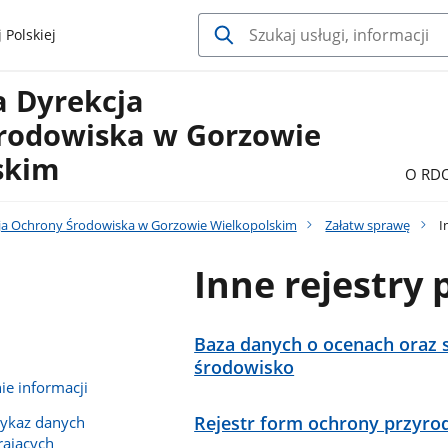
 Polskiej
a Dyrekcja
rodowiska w Gorzowie
skim
O RD
ja Ochrony Środowiska w Gorzowie Wielkopolskim
Załatw sprawę
I
Inne rejestry 
Baza danych o ocenach oraz 
środowisko
e informacji
Rejestr form ochrony przyro
wykaz danych
rających