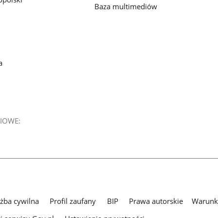
Baza multimediów
a
IOWE:
użba cywilna
Profil zaufany
BIP
Prawa autorskie
Warunki