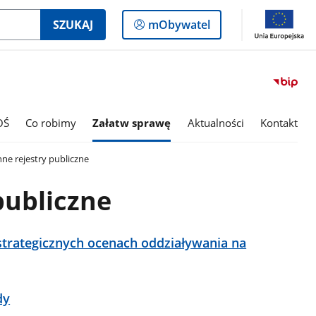
Logowanie
SZUKAJ
mObywatel
do
panelu
OŚ
Co robimy
Załatw sprawę
Aktualności
Kontakt
nne rejestry publiczne
publiczne
strategicznych ocenach oddziaływania na
dy