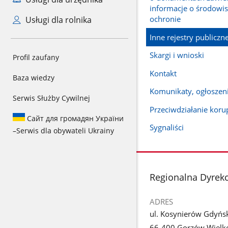
informacje o środowis
ochronie
Usługi dla rolnika
Inne rejestry publiczn
Skargi i wnioski
Profil zaufany
Kontakt
Baza wiedzy
Komunikaty, ogłoszeni
Serwis Służby Cywilnej
Przeciwdziałanie korup
Сайт для громадян України
Sygnaliści
–
Serwis dla obywateli Ukrainy
stopka
Regionalna Dyrek
ADRES
ul. Kosynierów Gdyńs
66-400 Gorzów Wielko