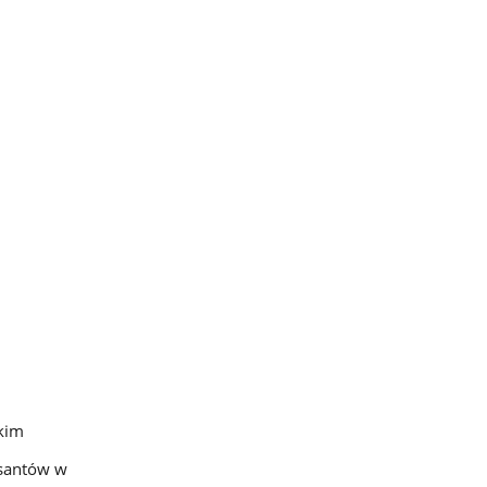
kim
esantów w