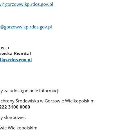
w@gorzowwlkp.rdos.gov.pl
a@gorzowwlkp.rdos.gov.pl
anych
owska-Kwintal
kp.rdos.gov.pl
ty za udostępnianie informacji:
Ochrony Środowiska w Gorzowie Wielkopolskim
222 3100 0000
ty skarbowej:
wie Wielkopolskim