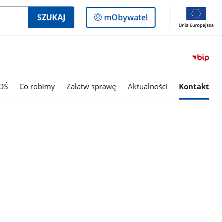
Logowanie
SZUKAJ
mObywatel
do
panelu
OŚ
Co robimy
Załatw sprawę
Aktualności
Kontakt