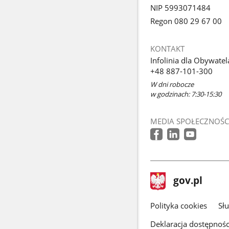
NIP 5993071484
Regon 080 29 67 00
KONTAKT
Infolinia dla Obywatel
+48 887-101-300
W dni robocze
w godzinach: 7:30-15:30
MEDIA SPOŁECZNOŚC
stopka
Strona
gov.pl
gov.pl
główna
gov.pl
Polityka cookies
Sł
Deklaracja dostępnośc