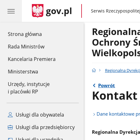
gov.pl
gov.pl
Serwis Rzeczypospolitej
Regionaln
gov.pl
Strona główna
Ochrony Ś
Rada Ministrów
Wielkopol
Kancelaria Premiera
Regionalna Dyrekc
Ministerstwa
Urzędy, instytucje
Powrót
Kontakt
i placówki RP
Dane kontaktowe p
Usługi dla obywatela
Usługi dla przedsiębiorcy
R
egionalna Dyrekcj
Usługi dla urzędnika