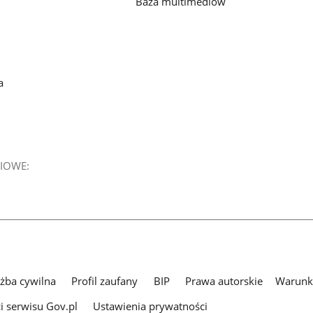
Baza multimediów
a
IOWE:
użba cywilna
Profil zaufany
BIP
Prawa autorskie
Warunki
i serwisu Gov.pl
Ustawienia prywatności