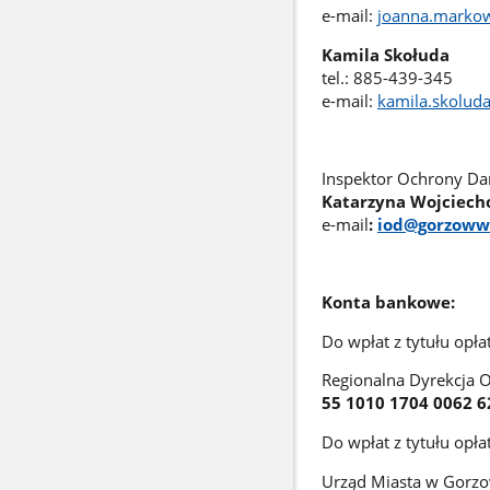
e-mail:
joanna.marko
Kamila Skołuda
tel.: 885-439-345
e-mail:
kamila.skolud
Inspektor Ochrony D
Katarzyna Wojciech
e-mail
:
iod@gorzowwl
Konta bankowe:
Do wpłat z tytułu opła
Regionalna Dyrekcja 
55 1010 1704 0062 6
Do wpłat z tytułu opła
Urząd Miasta w Gorzo