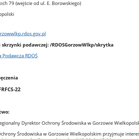
ich 79 (wejście od ul. E. Borowskiego)
polski
orzowwlkp.rdos.gov.pl
ej skrzynki podawczej: /RDOSGorzowWlkp/skrytka
ka Podawcza RDOŚ
ręczenia
FRFCS-22
two:
egionalny Dyrektor Ochrony Środowiska w Gorzowie Wielkopols
Ochrony Środowiska w Gorzowie Wielkopolskim przyjmuje inter