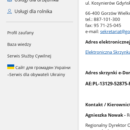
ul. Kosynierów Gdyńsk
Usługi dla rolnika
66-400 Gorzów Wielko
tel.: 887-101-300
fax: 95 71-25-045
e-mail:
sekretariat@g
Profil zaufany
Adres elektroniczn
Baza wiedzy
Elektroniczna Skrzyn
Serwis Służby Cywilnej
Сайт для громадян України
Adres skrzynki e-Do
–
Serwis dla obywateli Ukrainy
AE:PL-13129-52875-
Kontakt / Kierownic
Agnieszka Nowak -
R
Regionalny Dyrektor 