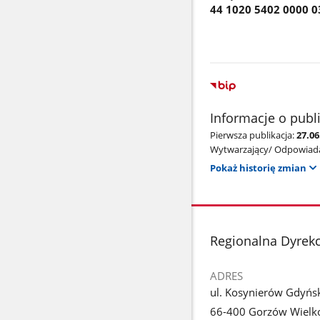
44 1020 5402 0000 0
Informacje o publ
Pierwsza publikacja:
27.06
Wytwarzający/ Odpowiada
Pokaż historię zmian
stopka
Regionalna Dyrek
ADRES
ul. Kosynierów Gdyńs
66-400 Gorzów Wielko