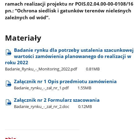
ramach realizacji projektu nr POIS.02.04.00-00-0108/16
pn.: “Ochrona siedlisk i gatunków terenów nieleśnych
zależnych od wód”.
Materiały
Badanie rynku dla potrzeby ustalenia szacunkowej
wartości zamówienia planowanego do realizacji w
roku 2022
Badanie​_Rynku​_-​_Monitoring​_2022.pdf
0.81MB
Załącznik nr 1 Opis przedmiotu zamówienia
Badanie​_rynku​_-​_zał​_nr​_1.pdf
1.55MB
Załącznik nr 2 Formularz szacowania
Badanie​_rynku​_-​_zał​_nr​_2.doc
0.12MB