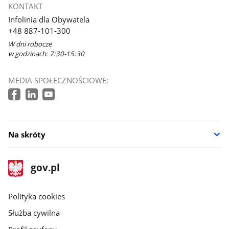
KONTAKT
Infolinia dla Obywatela
+48 887-101-300
W dni robocze
w godzinach: 7:30-15:30
MEDIA SPOŁECZNOŚCIOWE:
Na skróty
stopka
Strona
gov.pl
gov.pl
główna
gov.pl
Polityka cookies
Służba cywilna