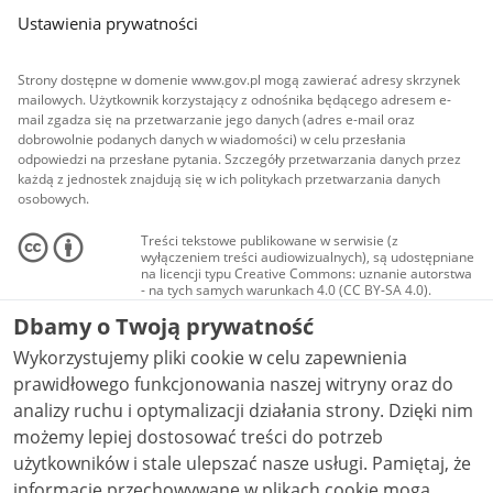
Ustawienia prywatności
Strony dostępne w domenie www.gov.pl mogą zawierać adresy skrzynek
mailowych. Użytkownik korzystający z odnośnika będącego adresem e-
mail zgadza się na przetwarzanie jego danych (adres e-mail oraz
dobrowolnie podanych danych w wiadomości) w celu przesłania
odpowiedzi na przesłane pytania. Szczegóły przetwarzania danych przez
każdą z jednostek znajdują się w ich politykach przetwarzania danych
osobowych.
Treści tekstowe publikowane w serwisie (z
wyłączeniem treści audiowizualnych), są udostępniane
na licencji typu Creative Commons: uznanie autorstwa
- na tych samych warunkach 4.0 (CC BY-SA 4.0).
Materiały audiowizualne, w tym zdjęcia, materiały
Dbamy o Twoją prywatność
audio i wideo, są udostępniane na licencji typu
Creative Commons: uznanie autorstwa użycie
Wykorzystujemy pliki cookie w celu zapewnienia
niekomercyjne - bez utworów zależnych 4.0 (CC BY-
NC-ND 4.0), o ile nie jest to stwierdzone inaczej.
prawidłowego funkcjonowania naszej witryny oraz do
analizy ruchu i optymalizacji działania strony. Dzięki nim
możemy lepiej dostosować treści do potrzeb
użytkowników i stale ulepszać nasze usługi. Pamiętaj, że
informacje przechowywane w plikach cookie mogą