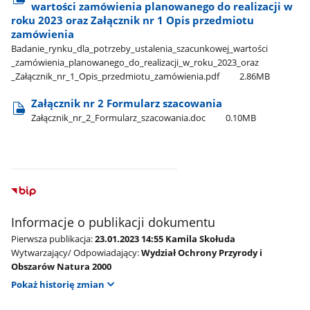
wartości zamówienia planowanego do realizacji w
roku 2023 oraz Załącznik nr 1 Opis przedmiotu
zamówienia
Badanie​_rynku​_dla​_potrzeby​_ustalenia​_szacunkowej​_wartości​
_zamówienia​_planowanego​_do​_realizacji​_w​_roku​_2023​_oraz​
_Załącznik​_nr​_1​_Opis​_przedmiotu​_zamówienia.pdf
2.86MB
Załącznik nr 2 Formularz szacowania
Załącznik​_nr​_2​_Formularz​_szacowania.doc
0.10MB
Informacje o publikacji dokumentu
Pierwsza publikacja:
23.01.2023 14:55 Kamila Skołuda
Wytwarzający/ Odpowiadający:
Wydział Ochrony Przyrody i
Obszarów Natura 2000
Pokaż historię zmian