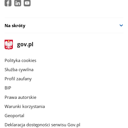
Na skróty
stopka
Strona
gov.pl
gov.pl
główna
gov.pl
Polityka cookies
Służba cywilna
Profil zaufany
BIP
Prawa autorskie
Warunki korzystania
Geoportal
Deklaracja dostępności serwisu Gov.pl