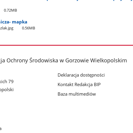
0.72MB
nicza- mapka
zlak.jpg
0.56MB
cja Ochrony Środowiska w Gorzowie Wielkopolskim
Deklaracja dostępności
kich 79
Kontakt Redakcja BIP
polski
Baza multimediów
a