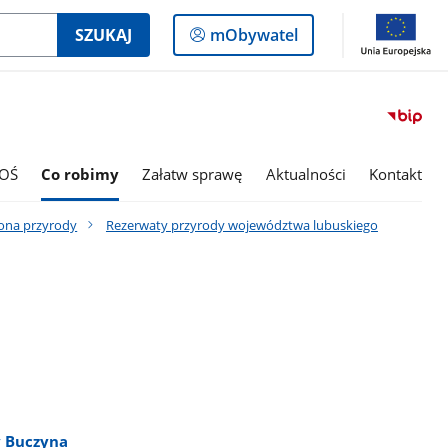
Logowanie
SZUKAJ
mObywatel
do
panelu
OŚ
Co robimy
Załatw sprawę
Aktualności
Kontakt
ona przyrody
Rezerwaty przyrody województwa lubuskiego
y Buczyna