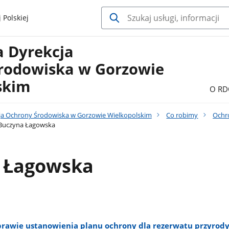
 Polskiej
a Dyrekcja
rodowiska w Gorzowie
skim
O RD
ja Ochrony Środowiska w Gorzowie Wielkopolskim
Co robimy
Ochr
Buczyna Łagowska
 Łagowska
prawie ustanowienia planu ochrony dla rezerwatu przyrod