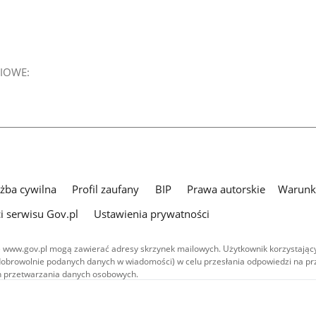
IOWE:
użba cywilna
Profil zaufany
BIP
Prawa autorskie
Warunki
i serwisu Gov.pl
Ustawienia prywatności
 www.gov.pl mogą zawierać adresy skrzynek mailowych. Użytkownik korzystający
dobrowolnie podanych danych w wiadomości) w celu przesłania odpowiedzi na prz
ach przetwarzania danych osobowych.
we publikowane w serwisie (z wyłączeniem treści audiowizualnych), są
 na licencji typu Creative Commons: uznanie autorstwa - na tych samych