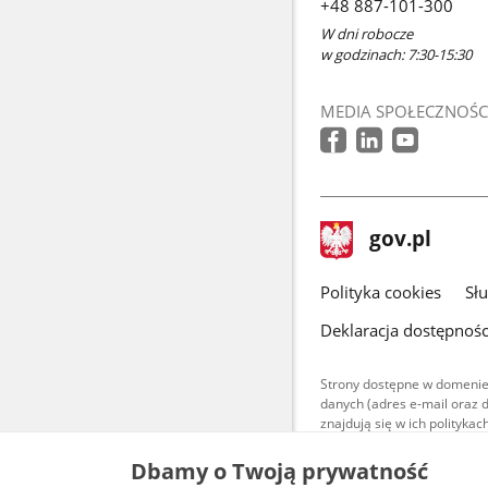
+48 887-101-300
W dni robocze
w godzinach: 7:30-15:30
MEDIA SPOŁECZNOŚC
stopka
Strona
gov.pl
gov.pl
główna
gov.pl
Polityka cookies
Sł
Deklaracja dostępnośc
Strony dostępne w domenie
danych (adres e-mail oraz 
znajdują się w ich polityk
Treści teksto
Dbamy o Twoją prywatność
udostępniane