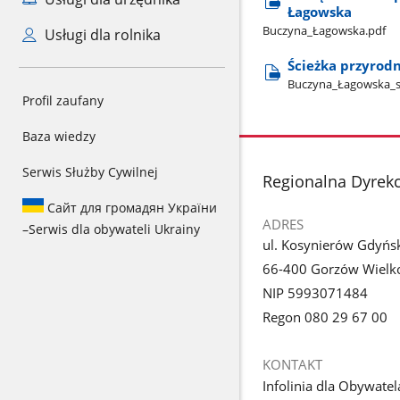
Łagowska
Buczyna​_Łagowska.pdf
Usługi dla rolnika
Ścieżka przyrod
Buczyna​_Łagowska​_s
Profil zaufany
Baza wiedzy
Serwis Służby Cywilnej
stopka
Regionalna Dyrek
Сайт для громадян України
ADRES
–
Serwis dla obywateli Ukrainy
ul. Kosynierów Gdyńs
66-400 Gorzów Wielko
NIP 5993071484
Regon 080 29 67 00
KONTAKT
Infolinia dla Obywatel