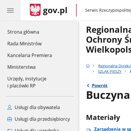
gov.pl
gov.pl
Serwis Rzeczypospolitej
Regionaln
gov.pl
Strona główna
Ochrony Ś
Rada Ministrów
Wielkopol
Kancelaria Premiera
Regionalna Dyrekc
Ministerstwa
SZLAK PIESZY
Urzędy, instytucje
Powrót
i placówki RP
Buczyna
Usługi dla obywatela
Materiały
Usługi dla przedsiębiorcy
Zarządzenie w s
Usługi dla urzędnika