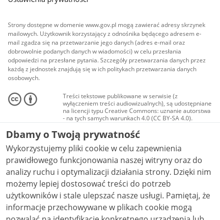
Strony dostępne w domenie www.gov.pl mogą zawierać adresy skrzynek
mailowych. Użytkownik korzystający z odnośnika będącego adresem e-
mail zgadza się na przetwarzanie jego danych (adres e-mail oraz
dobrowolnie podanych danych w wiadomości) w celu przesłania
odpowiedzi na przesłane pytania. Szczegóły przetwarzania danych przez
każdą z jednostek znajdują się w ich politykach przetwarzania danych
osobowych.
Treści tekstowe publikowane w serwisie (z
wyłączeniem treści audiowizualnych), są udostępniane
na licencji typu Creative Commons: uznanie autorstwa
- na tych samych warunkach 4.0 (CC BY-SA 4.0).
Materiały audiowizualne, w tym zdjęcia, materiały
Dbamy o Twoją prywatność
audio i wideo, są udostępniane na licencji typu
Creative Commons: uznanie autorstwa użycie
Wykorzystujemy pliki cookie w celu zapewnienia
niekomercyjne - bez utworów zależnych 4.0 (CC BY-
NC-ND 4.0), o ile nie jest to stwierdzone inaczej.
prawidłowego funkcjonowania naszej witryny oraz do
analizy ruchu i optymalizacji działania strony. Dzięki nim
możemy lepiej dostosować treści do potrzeb
użytkowników i stale ulepszać nasze usługi. Pamiętaj, że
informacje przechowywane w plikach cookie mogą
pozwalać na identyfikację konkretnego urządzenia lub