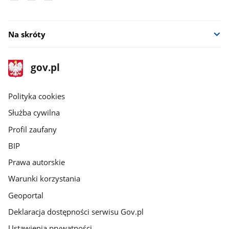
Na skróty
stopka
Strona
gov.pl
gov.pl
główna
gov.pl
Polityka cookies
Służba cywilna
Profil zaufany
BIP
Prawa autorskie
Warunki korzystania
Geoportal
Deklaracja dostępności serwisu Gov.pl
Ustawienia prywatności