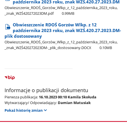
października 2023 roku, znak WZŚ.420.27.2023.DM
Obwieszczenie​_RDOŚ​_Gorzów​_Wlkp​_z​_12​_października​_2023​_roku,​
_znak​_WZŚ420272023DM.pdf
0.99MB
Obwieszczenie RDOŚ Gorzów Wlkp. z 12
października 2023 roku, znak WZŚ.420.27.2023.DM-
plik dostosowany
Obwieszczenie​_RDOŚ​_Gorzów​_Wlkp​_z​_12​_października​_2023​_roku,​
_znak​_WZŚ420272023DM-​_plik​_dostosowany.DOCX
0.10MB
Informacje o publikacji dokumentu
Pierwsza publikacja:
16.10.2023 00:10 Kamila Skołuda
Wytwarzający/ Odpowiadający:
Damian Matusiak
Pokaż historię zmian