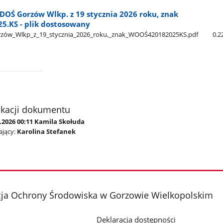
DOŚ Gorzów Wlkp. z 19 stycznia 2026 roku, znak
5.KS - plik dostosowany
ów​_Wlkp​_z​_19​_stycznia​_2026​_roku,​_znak​_WOOŚ420182025KS.pdf
0.
ikacji dokumentu
.2026 00:11 Kamila Skołuda
jący:
Karolina Stefanek
cja Ochrony Środowiska w Gorzowie Wielkopolskim
Deklaracja dostępności