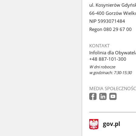
ul. Kosynierów Gdyńs
66-400 Gorzów Wielko
NIP 5993071484
Regon 080 29 67 00
KONTAKT
Infolinia dla Obywatel
+48 887-101-300
W dni robocze
w godzinach: 7:30-15:30
MEDIA SPOŁECZNOŚC
stopka
Strona
gov.pl
gov.pl
główna