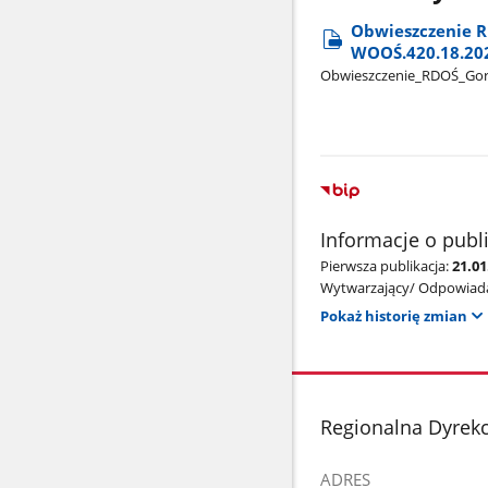
Obwieszczenie R
WOOŚ.420.18.202
Obwieszczenie​_RDOŚ​_Gorz
Informacje o publ
Pierwsza publikacja:
21.01
Wytwarzający/ Odpowiada
Pokaż historię zmian
stopka
Regionalna Dyrek
ADRES