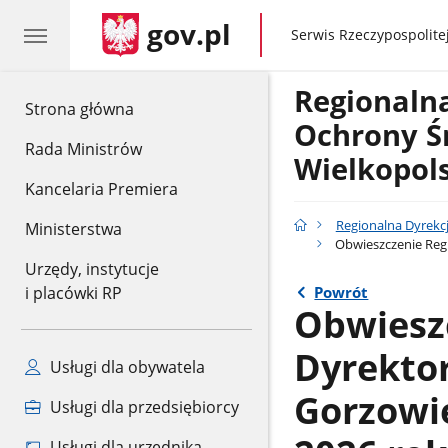
gov.pl
gov.pl
Serwis Rzeczypospolitej
Regionaln
gov.pl
Strona główna
Ochrony Ś
Rada Ministrów
Wielkopol
Kancelaria Premiera
Regionalna Dyrekc
Ministerstwa
Obwieszczenie Regi
Urzędy, instytucje
Powrót
i placówki RP
Obwiesz
Dyrekto
Usługi dla obywatela
Gorzowie
Usługi dla przedsiębiorcy
Usługi dla urzędnika