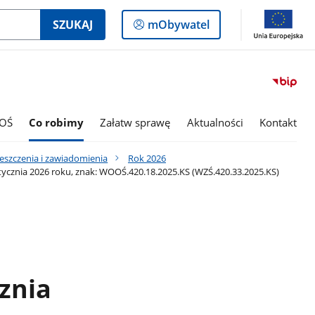
Logowanie
SZUKAJ
mObywatel
do
panelu
OŚ
Co robimy
Załatw sprawę
Aktualności
Kontakt
eszczenia i zawiadomienia
Rok 2026
cznia 2026 roku, znak: WOOŚ.420.18.2025.KS (WZŚ.420.33.2025.KS)
znia