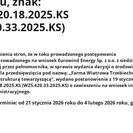
u, znak:
0.18.2025.KS
.33.2025.KS)
ienia stron, że w toku prowadzonego postępowania
rowadzonego na wniosek Eurowind Energy Sp. z o.o. z siedz
ej przez pełnomocnika, w sprawie wydania decyzji o środo
a przedsięwzięcia pod nazwą: „Farma Wiatrowa Trzebiech
astrukturą towarzyszącą”, wydano postanowienie z 19 stycz
18.2025.KS (WZŚ.420.33.2025.KS) o zawieszeniu na wniosek i
istracyjnego.
minie: od 21 stycznia 2026 roku do 4 lutego 2026 roku, 