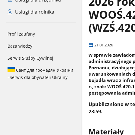
2026 rok
WOOŚ.42
Usługi dla rolnika
(WZŚ.420
Profil zaufany
21.01.2026
Baza wiedzy
w sprawie zawiadom
Serwis Służby Cywilnej
administracyjnego p
Poznaniu, działając
Сайт для громадян України
uwarunkowaniach dl
–
Serwis dla obywateli Ukrainy
Bojadła wraz z infr
r., znak: WOOŚ.420.
postępowania admin
Upubliczniono w ter
23:59.
Materiały