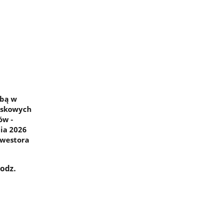
ibą w
wiskowych
ów -
nia 2026
nwestora
godz.