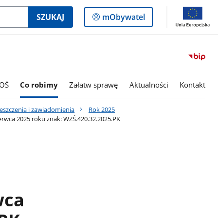
Logowanie
SZUKAJ
mObywatel
do
panelu
OŚ
Co robimy
Załatw sprawę
Aktualności
Kontakt
eszczenia i zawiadomienia
Rok 2025
rwca 2025 roku znak: WZŚ.420.32.2025.PK
wca