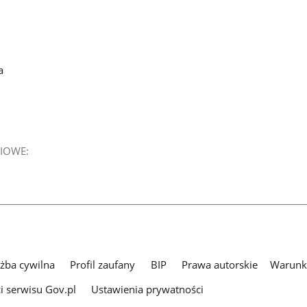
a
IOWE:
użba cywilna
Profil zaufany
BIP
Prawa autorskie
Warunki
i serwisu Gov.pl
Ustawienia prywatności