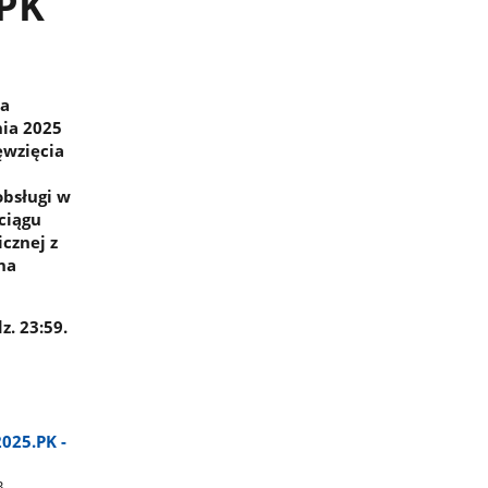
.PK
na
nia 2025
ęwzięcia
bsługi w
ciągu
cznej z
na
z. 23:59.
025.PK -
B