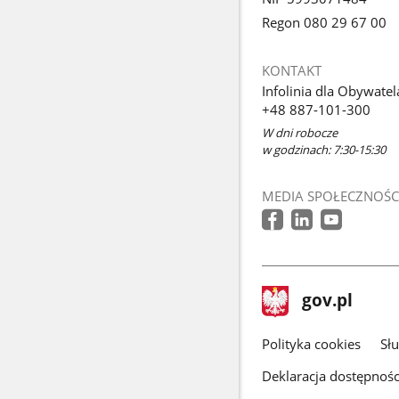
Regon 080 29 67 00
KONTAKT
Infolinia dla Obywatel
+48 887-101-300
W dni robocze
w godzinach: 7:30-15:30
MEDIA SPOŁECZNOŚC
stopka
Strona
gov.pl
gov.pl
główna
gov.pl
Polityka cookies
Sł
Deklaracja dostępnośc