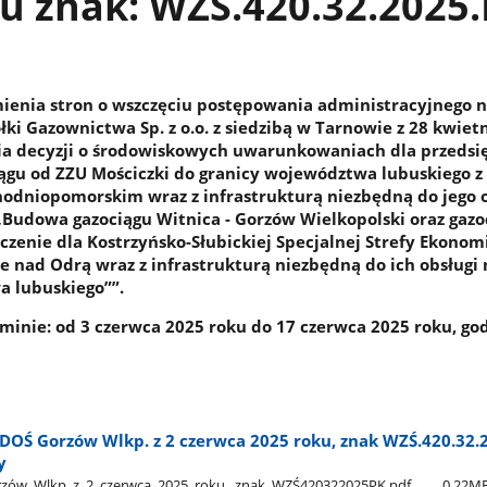
u znak: WZŚ.420.32.2025
ienia stron o wszczęciu postępowania administracyjnego 
łki Gazownictwa Sp. z o.o. z siedzibą w Tarnowie z 28 kwiet
ia decyzji o środowiskowych uwarunkowaniach dla przedsi
ągu od ZZU Mościczki do granicy województwa lubuskiego z
dniopomorskim wraz z infrastrukturą niezbędną do jego o
„Budowa gazociągu Witnica - Gorzów Wielkopolski oraz gazo
czenie dla Kostrzyńsko-Słubickiej Specjalnej Strefy Ekonomi
ie nad Odrą wraz z infrastrukturą niezbędną do ich obsługi 
a lubuskiego””.
minie: od 3 czerwca 2025 roku do 17 czerwca 2025 roku, god
DOŚ Gorzów Wlkp. z 2 czerwca 2025 roku, znak WZŚ.420.32.2
y
ów​_Wlkp​_z​_2​_czerwca​_2025​_roku,​_znak​_WZŚ420322025PK.pdf
0.22M