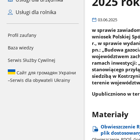
2025 rok
Usługi dla rolnika
03.06.2025
w sprawie zawiadom
Profil zaufany
wniosek Polskiej Spó
r., w sprawie wydan
Baza wiedzy
pn.: „Budowa gazoci
województwem zacho
Serwis Służby Cywilnej
ramach inwestycji: 
stanowiącego przyłą
Сайт для громадян України
siedzibą w Kostrzyn
–
Serwis dla obywateli Ukrainy
terenie województw
Upubliczniono w ter
Materiały
Obwieszczenie R
plik dostosowan
Obwieszczenie​_RDOŚ​_Gorz