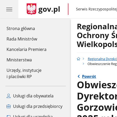
gov.pl
gov.pl
Serwis Rzeczypospolitej
Regionaln
gov.pl
Strona główna
Ochrony Ś
Rada Ministrów
Wielkopol
Kancelaria Premiera
Regionalna Dyrekc
Ministerstwa
Obwieszczenie Regi
Urzędy, instytucje
Powrót
i placówki RP
Obwiesz
Dyrekto
Usługi dla obywatela
Gorzowie
Usługi dla przedsiębiorcy
Usługi dla urzędnika