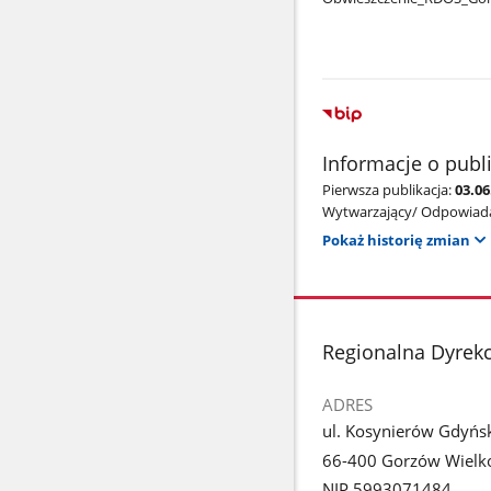
Informacje o publ
Pierwsza publikacja:
03.06
Wytwarzający/ Odpowiada
Pokaż historię zmian
stopka
Regionalna Dyrek
ADRES
ul. Kosynierów Gdyńs
66-400 Gorzów Wielko
NIP 5993071484