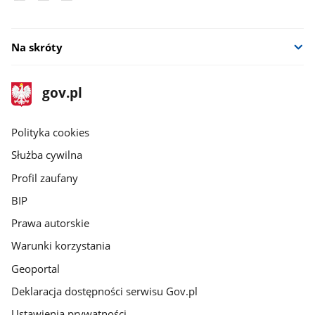
Na skróty
stopka
Strona
gov.pl
gov.pl
główna
gov.pl
Polityka cookies
Służba cywilna
Profil zaufany
BIP
Prawa autorskie
Warunki korzystania
Geoportal
Deklaracja dostępności serwisu Gov.pl
Ustawienia prywatności