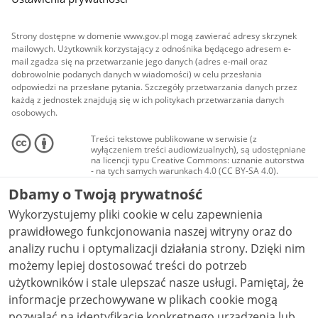
Strony dostępne w domenie www.gov.pl mogą zawierać adresy skrzynek
mailowych. Użytkownik korzystający z odnośnika będącego adresem e-
mail zgadza się na przetwarzanie jego danych (adres e-mail oraz
dobrowolnie podanych danych w wiadomości) w celu przesłania
odpowiedzi na przesłane pytania. Szczegóły przetwarzania danych przez
każdą z jednostek znajdują się w ich politykach przetwarzania danych
osobowych.
Treści tekstowe publikowane w serwisie (z
wyłączeniem treści audiowizualnych), są udostępniane
na licencji typu Creative Commons: uznanie autorstwa
- na tych samych warunkach 4.0 (CC BY-SA 4.0).
Materiały audiowizualne, w tym zdjęcia, materiały
Dbamy o Twoją prywatność
audio i wideo, są udostępniane na licencji typu
Creative Commons: uznanie autorstwa użycie
Wykorzystujemy pliki cookie w celu zapewnienia
niekomercyjne - bez utworów zależnych 4.0 (CC BY-
NC-ND 4.0), o ile nie jest to stwierdzone inaczej.
prawidłowego funkcjonowania naszej witryny oraz do
analizy ruchu i optymalizacji działania strony. Dzięki nim
możemy lepiej dostosować treści do potrzeb
użytkowników i stale ulepszać nasze usługi. Pamiętaj, że
informacje przechowywane w plikach cookie mogą
pozwalać na identyfikację konkretnego urządzenia lub