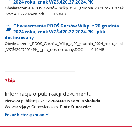
2024 roku, znak WZŚ.420.27.2024.PK
Obwieszczenie​_RDOŚ​_Gorzów​_Wlkp​_z​_20​_grudnia​_2024​_roku,​_znak​
_WZŚ420272024PK.pdf
0.53MB
Obwieszczenie RDOŚ Gorzów Wlkp. z 20 grudnia
2024 roku, znak WZŚ.420.27.2024.PK - plik
dostosowany
Obwieszczenie​_RDOŚ​_Gorzów​_Wlkp​_z​_20​_grudnia​_2024​_roku,​_znak​
_WZŚ420272024PK​_-​_plik​_dostosowany.DOC
0.19MB
Informacje o publikacji dokumentu
Pierwsza publikacja:
23.12.2024 00:06 Kamila Skołuda
Wytwarzający/ Odpowiadający:
Piotr Kuncewicz
Pokaż historię zmian