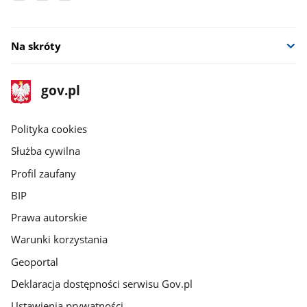
Na skróty
stopka
Strona
gov.pl
gov.pl
główna
gov.pl
Polityka cookies
Służba cywilna
Profil zaufany
BIP
Prawa autorskie
Warunki korzystania
Geoportal
Deklaracja dostępności serwisu Gov.pl
Ustawienia prywatności