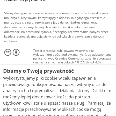
Strony dostępne w domenie www.gov.pl mogą zawierać adresy skrzynek
mailowych. Użytkownik korzystający z odnośnika będącego adresem e-
mail zgadza się na przetwarzanie jego danych (adres e-mail oraz
dobrowolnie podanych danych w wiadomości) w celu przesłania
odpowiedzi na przesłane pytania. Szczegóły przetwarzania danych przez
każdą z jednostek znajdują się w ich politykach przetwarzania danych
osobowych.
Treści tekstowe publikowane w serwisie (z
wyłączeniem treści audiowizualnych), są udostępniane
na licencji typu Creative Commons: uznanie autorstwa
- na tych samych warunkach 4.0 (CC BY-SA 4.0).
Materiały audiowizualne, w tym zdjęcia, materiały
Dbamy o Twoją prywatność
audio i wideo, są udostępniane na licencji typu
Creative Commons: uznanie autorstwa użycie
Wykorzystujemy pliki cookie w celu zapewnienia
niekomercyjne - bez utworów zależnych 4.0 (CC BY-
NC-ND 4.0), o ile nie jest to stwierdzone inaczej.
prawidłowego funkcjonowania naszej witryny oraz do
analizy ruchu i optymalizacji działania strony. Dzięki nim
możemy lepiej dostosować treści do potrzeb
użytkowników i stale ulepszać nasze usługi. Pamiętaj, że
informacje przechowywane w plikach cookie mogą
pozwalać na identyfikację konkretnego urządzenia lub