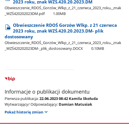
2023 roku, znak WZŚ.420.20.2023.DM
Obwieszczenie​_RDOŚ​_Gorzów​_Wlkp​_z​_21​_czerwca​_2023​_roku,​_znak​
_WZŚ420202023DM.pdf
1.00MB
Obwieszczenie RDOŚ Gorzów Wlkp. z 21 czerwca
2023 roku, znak WZŚ.420.20.2023.DM- plik
dostosowany
Obwieszczenie​_RDOŚ​_Gorzów​_Wlkp​_z​_21​_czerwca​_2023​_roku,​_znak​
_WZŚ420202023DM-​_plik​_dostosowany.DOCX
0.10MB
Informacje o publikacji dokumentu
Pierwsza publikacja:
22.06.2023 08:42 Kamila Skołuda
Wytwarzający/ Odpowiadający:
Damian Matusiak
Pokaż historię zmian