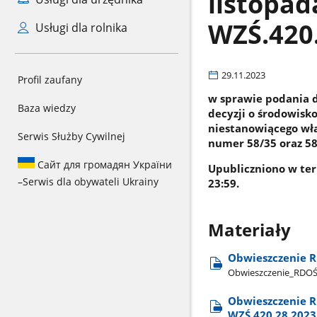
listopad
WZŚ.420.
Usługi dla rolnika
29.11.2023
Profil zaufany
w sprawie podania d
Baza wiedzy
decyzji o środowisk
niestanowiącego wła
Serwis Służby Cywilnej
numer 58/35 oraz 58
Сайт для громадян України
Upubliczniono w ter
–
Serwis dla obywateli Ukrainy
23:59.
Materiały
Obwieszczenie R
Obwieszczenie​_RDOŚ​
Obwieszczenie R
WZŚ.420.28.2023