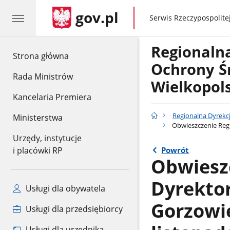
gov.pl
gov.pl
Serwis Rzeczypospolitej
Regionaln
gov.pl
Strona główna
Ochrony Ś
Rada Ministrów
Wielkopol
Kancelaria Premiera
Regionalna Dyrekc
Ministerstwa
Obwieszczenie Regi
Urzędy, instytucje
Powrót
i placówki RP
Obwiesz
Dyrekto
Usługi dla obywatela
Gorzowie
Usługi dla przedsiębiorcy
Usługi dla urzędnika