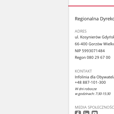
stopka
Regionalna Dyrek
ADRES
ul. Kosynierów Gdyńs
66-400 Gorzów Wielko
NIP 5993071484
Regon 080 29 67 00
KONTAKT
Infolinia dla Obywatel
+48 887-101-300
W dni robocze
w godzinach: 7:30-15:30
MEDIA SPOŁECZNOŚC