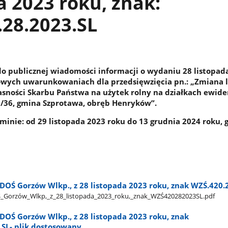
a 2023 roku, znak:
28.2023.SL
o publicznej wiadomości informacji o wydaniu 28 listopada
owych uwarunkowaniach dla przedsięwzięcia pn.: „Zmiana 
sności Skarbu Państwa na użytek rolny na działkach ewid
/36, gmina Szprotawa, obręb Henryków”.
minie: od 29 listopada 2023 roku do 13 grudnia 2024 roku, 
DOŚ Gorzów Wlkp., z 28 listopada 2023 roku, znak WZŚ.420.
_Gorzów​_Wlkp,​_z​_28​_listopada​_2023​_roku,​_znak​_WZŚ420282023SL.pdf
DOŚ Gorzów Wlkp., z 28 listopada 2023 roku, znak
.SL- plik dostosowany