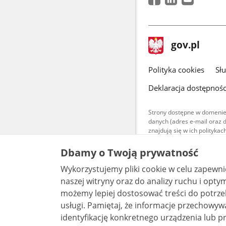
stopka
Strona
gov.pl
gov.pl
główna
gov.pl
Polityka cookies
Sł
Deklaracja dostępnośc
Strony dostępne w domenie
danych (adres e-mail oraz 
znajdują się w ich polityk
Treści teksto
Dbamy o Twoją prywatność
udostępniane
warunkach 4.0
Wykorzystujemy pliki cookie w celu zapewn
są udostępni
bez utworów z
naszej witryny oraz do analizy ruchu i optymalizacj
możemy lepiej dostosować treści do potrzeb
usługi. Pamiętaj, że informacje przechowywane w plikach cookie mogą pozwalać na
identyfikację konkretnego urządzenia lub pr