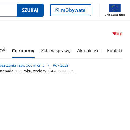
Logowanie
SZUKAJ
mObywatel
do
panelu
OŚ
Co robimy
Załatw sprawę
Aktualności
Kontakt
eszczenia i zawiadomienia
Rok 2023
topada 2023 roku, znak: WZŚ.420.28.2023.SL