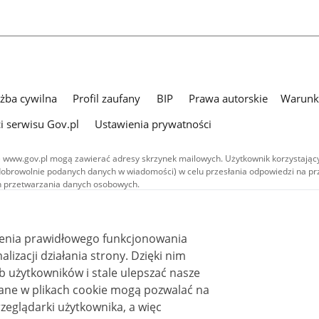
użba cywilna
Profil zaufany
BIP
Prawa autorskie
Warunki
i serwisu Gov.pl
Ustawienia prywatności
 www.gov.pl mogą zawierać adresy skrzynek mailowych. Użytkownik korzystający
dobrowolnie podanych danych w wiadomości) w celu przesłania odpowiedzi na prz
ach przetwarzania danych osobowych.
we publikowane w serwisie (z wyłączeniem treści audiowizualnych), są
 na licencji typu Creative Commons: uznanie autorstwa - na tych samych
 (CC BY-SA 4.0). Materiały audiowizualne, w tym zdjęcia, materiały audio i wideo
ienia prawidłowego funkcjonowania
ane na licencji typu Creative Commons: uznanie autorstwa użycie niekomercyjne 
ależnych 4.0 (CC BY-NC-ND 4.0), o ile nie jest to stwierdzone inaczej.
i działania strony. Dzięki nim
 użytkowników i stale ulepszać nasze
zeglądarki użytkownika, a więc