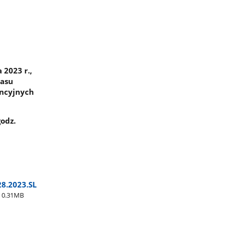
 2023 r.,
lasu
encyjnych
godz.
28.2023.SL
0.31MB