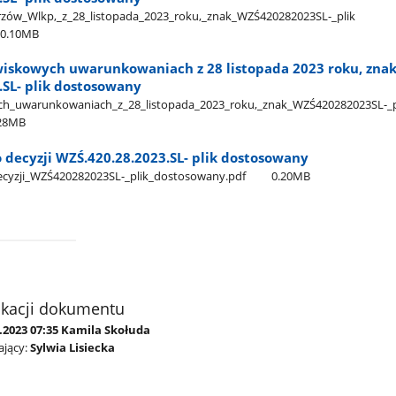
w​_Wlkp,​_z​_28​_listopada​_2023​_roku,​_znak​_WZŚ420282023SL-​_plik​
0.10MB
wiskowych uwarunkowaniach z 28 listopada 2023 roku, zna
.SL- plik dostosowany
h​_uwarunkowaniach​_z​_28​_listopada​_2023​_roku,​_znak​_WZŚ420282023SL-​_pl
28MB
o decyzji WZŚ.420.28.2023.SL- plik dostosowany
_decyzji​_WZŚ420282023SL-​_plik​_dostosowany.pdf
0.20MB
ikacji dokumentu
.2023 07:35 Kamila Skołuda
jący:
Sylwia Lisiecka