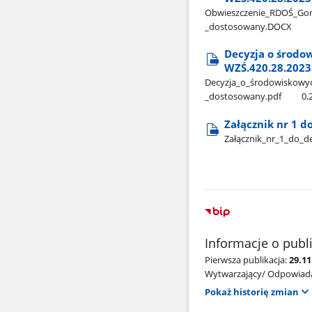
Obwieszczenie​_RDOŚ​_Gorzó
_dostosowany.DOCX
Decyzja o środo
WZŚ.420.28.2023
Decyzja​_o​_środowiskowyc
_dostosowany.pdf
0.
Załącznik nr 1 d
Załącznik​_nr​_1​_do​
Informacje o publ
Pierwsza publikacja:
29.11
Wytwarzający/ Odpowiada
Pokaż historię zmian