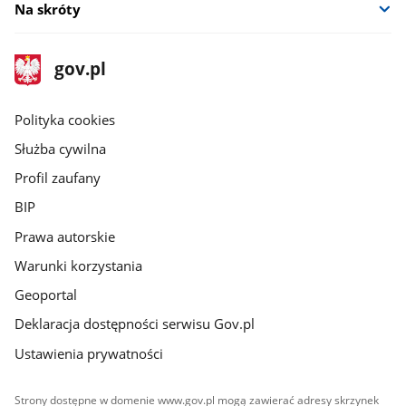
Na skróty
stopka
Strona
gov.pl
gov.pl
główna
gov.pl
Polityka cookies
Służba cywilna
Profil zaufany
BIP
Prawa autorskie
Warunki korzystania
Geoportal
Deklaracja dostępności serwisu Gov.pl
Ustawienia prywatności
Strony dostępne w domenie www.gov.pl mogą zawierać adresy skrzynek