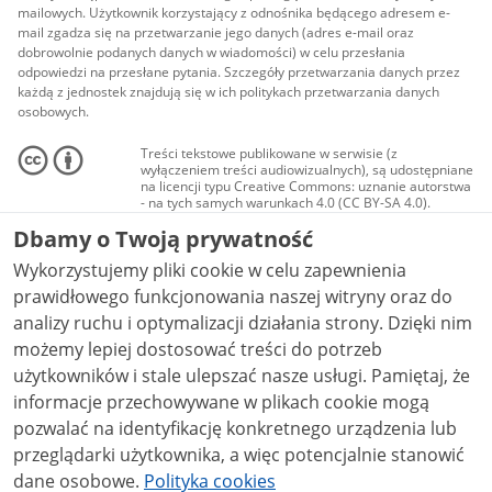
mailowych. Użytkownik korzystający z odnośnika będącego adresem e-
mail zgadza się na przetwarzanie jego danych (adres e-mail oraz
dobrowolnie podanych danych w wiadomości) w celu przesłania
odpowiedzi na przesłane pytania. Szczegóły przetwarzania danych przez
każdą z jednostek znajdują się w ich politykach przetwarzania danych
osobowych.
Treści tekstowe publikowane w serwisie (z
wyłączeniem treści audiowizualnych), są udostępniane
na licencji typu Creative Commons: uznanie autorstwa
- na tych samych warunkach 4.0 (CC BY-SA 4.0).
Materiały audiowizualne, w tym zdjęcia, materiały
Dbamy o Twoją prywatność
audio i wideo, są udostępniane na licencji typu
Creative Commons: uznanie autorstwa użycie
Wykorzystujemy pliki cookie w celu zapewnienia
niekomercyjne - bez utworów zależnych 4.0 (CC BY-
NC-ND 4.0), o ile nie jest to stwierdzone inaczej.
prawidłowego funkcjonowania naszej witryny oraz do
analizy ruchu i optymalizacji działania strony. Dzięki nim
możemy lepiej dostosować treści do potrzeb
użytkowników i stale ulepszać nasze usługi. Pamiętaj, że
informacje przechowywane w plikach cookie mogą
pozwalać na identyfikację konkretnego urządzenia lub
przeglądarki użytkownika, a więc potencjalnie stanowić
dane osobowe.
Polityka cookies