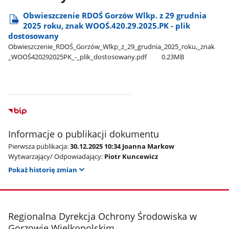
Obwieszczenie RDOŚ Gorzów Wlkp. z 29 grudnia
2025 roku, znak WOOŚ.420.29.2025.PK - plik
dostosowany
Obwieszczenie​_RDOŚ​_Gorzów​_Wlkp​_z​_29​_grudnia​_2025​_roku,​_znak​
_WOOŚ420292025PK​_-​_plik​_dostosowany.pdf
0.23MB
Informacje o publikacji dokumentu
Pierwsza publikacja:
30.12.2025 10:34 Joanna Markow
Wytwarzający/ Odpowiadający:
Piotr Kuncewicz
Pokaż historię zmian
stopka
Regionalna Dyrekcja Ochrony Środowiska w
Gorzowie Wielkopolskim