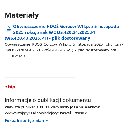
Materiały
Obwieszczenie RDOŚ Gorzów Wlkp. z 5 listopada
2025 roku, znak WOOŚ.420.24.2025.PT
(WŚ.420.43.2025.PT) - plik dostosowany
Obwieszczenie​_RDOŚ​_Gorzów​_Wlkp​_z​_5​_listopada​_2025​_roku,​_znak​
_WOOŚ420242025PT​_(WŚ420432025PT)​_-​_plik​_dostosowany.pdf
0.21MB
Informacje o publikacji dokumentu
Pierwsza publikacja:
06.11.2025 00:05 Joanna Markow
Wytwarzający/ Odpowiadający:
Paweł Trzosek
Pokaż historię zmian