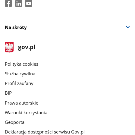
Na skróty
stopka
Strona
gov.pl
gov.pl
główna
gov.pl
Polityka cookies
Służba cywilna
Profil zaufany
BIP
Prawa autorskie
Warunki korzystania
Geoportal
Deklaracja dostępności serwisu Gov.pl