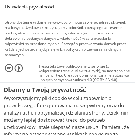
Ustawienia prywatności
Strony dostępne w domenie www.gov.pl mogą zawierać adresy skrzynek
mailowych. Użytkownik korzystający z odnośnika będącego adresem e-
mail zgadza się na przetwarzanie jego danych (adres e-mail oraz
dobrowolnie podanych danych w wiadomości) w celu przesłania
odpowiedzi na przesłane pytania. Szczegóły przetwarzania danych przez
każdą z jednostek znajdują się w ich politykach przetwarzania danych
osobowych.
Treści tekstowe publikowane w serwisie (z
wyłączeniem treści audiowizualnych), są udostępniane
na licencji typu Creative Commons: uznanie autorstwa
- na tych samych warunkach 4.0 (CC BY-SA 4.0).
Materiały audiowizualne, w tym zdjęcia, materiały
Dbamy o Twoją prywatność
audio i wideo, są udostępniane na licencji typu
Creative Commons: uznanie autorstwa użycie
Wykorzystujemy pliki cookie w celu zapewnienia
niekomercyjne - bez utworów zależnych 4.0 (CC BY-
NC-ND 4.0), o ile nie jest to stwierdzone inaczej.
prawidłowego funkcjonowania naszej witryny oraz do
analizy ruchu i optymalizacji działania strony. Dzięki nim
możemy lepiej dostosować treści do potrzeb
użytkowników i stale ulepszać nasze usługi. Pamiętaj, że
informacje przechowywane w plikach cookie mogą