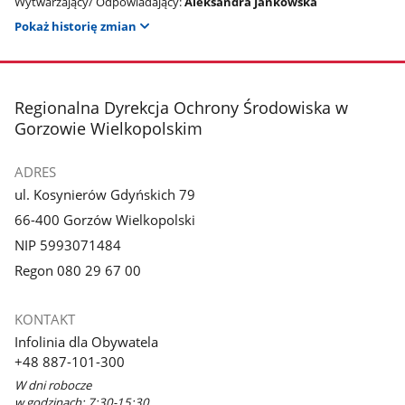
Wytwarzający/ Odpowiadający:
Aleksandra Jankowska
Pokaż historię zmian
stopka
Regionalna Dyrekcja Ochrony Środowiska w
Gorzowie Wielkopolskim
ADRES
ul. Kosynierów Gdyńskich 79
66-400 Gorzów Wielkopolski
NIP 5993071484
Regon 080 29 67 00
KONTAKT
Infolinia dla Obywatela
+48 887-101-300
W dni robocze
w godzinach: 7:30-15:30