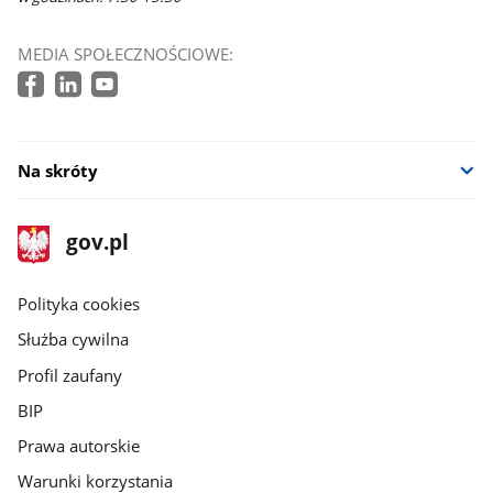
MEDIA SPOŁECZNOŚCIOWE:
Na skróty
stopka
Strona
gov.pl
gov.pl
główna
gov.pl
Polityka cookies
Służba cywilna
Profil zaufany
BIP
Prawa autorskie
Warunki korzystania