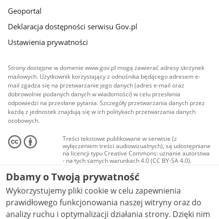
Geoportal
Deklaracja dostępności serwisu Gov.pl
Ustawienia prywatności
Strony dostępne w domenie www.gov.pl mogą zawierać adresy skrzynek
mailowych. Użytkownik korzystający z odnośnika będącego adresem e-
mail zgadza się na przetwarzanie jego danych (adres e-mail oraz
dobrowolnie podanych danych w wiadomości) w celu przesłania
odpowiedzi na przesłane pytania. Szczegóły przetwarzania danych przez
każdą z jednostek znajdują się w ich politykach przetwarzania danych
osobowych.
Treści tekstowe publikowane w serwisie (z
wyłączeniem treści audiowizualnych), są udostępniane
na licencji typu Creative Commons: uznanie autorstwa
- na tych samych warunkach 4.0 (CC BY-SA 4.0).
Materiały audiowizualne, w tym zdjęcia, materiały
Dbamy o Twoją prywatność
audio i wideo, są udostępniane na licencji typu
Creative Commons: uznanie autorstwa użycie
Wykorzystujemy pliki cookie w celu zapewnienia
niekomercyjne - bez utworów zależnych 4.0 (CC BY-
NC-ND 4.0), o ile nie jest to stwierdzone inaczej.
prawidłowego funkcjonowania naszej witryny oraz do
analizy ruchu i optymalizacji działania strony. Dzięki nim