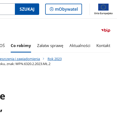
Logowanie
SZUKAJ
mObywatel
do
panelu
OŚ
Co robimy
Załatw sprawę
Aktualności
Kontakt
eszczenia i zawiadomienia
Rok 2023
oku, znak: WPN.6320.2.2023.MŁ.2
e
,