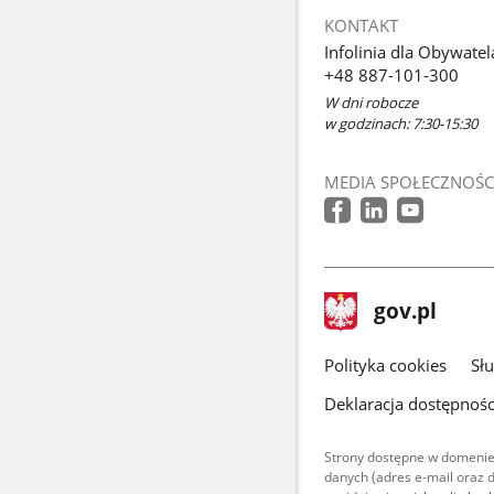
KONTAKT
Infolinia dla Obywatel
+48 887-101-300
W dni robocze
w godzinach: 7:30-15:30
MEDIA SPOŁECZNOŚC
stopka
Strona
gov.pl
gov.pl
główna
gov.pl
Polityka cookies
Sł
Deklaracja dostępnośc
Strony dostępne w domenie
danych (adres e-mail oraz 