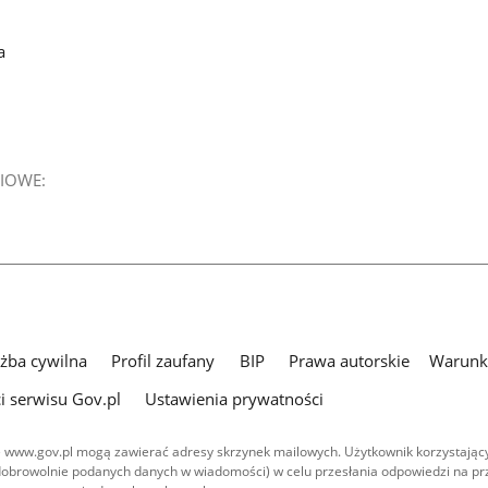
a
IOWE:
użba cywilna
Profil zaufany
BIP
Prawa autorskie
Warunki
i serwisu Gov.pl
Ustawienia prywatności
 www.gov.pl mogą zawierać adresy skrzynek mailowych. Użytkownik korzystający
dobrowolnie podanych danych w wiadomości) w celu przesłania odpowiedzi na prz