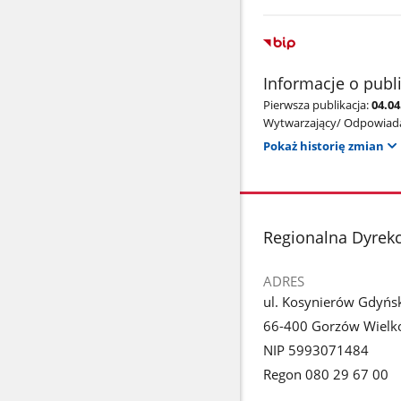
Informacje o publ
Pierwsza publikacja:
04.04
Wytwarzający/ Odpowiada
Pokaż historię zmian
stopka
Regionalna Dyrek
ADRES
ul. Kosynierów Gdyńs
66-400 Gorzów Wielko
NIP 5993071484
Regon 080 29 67 00