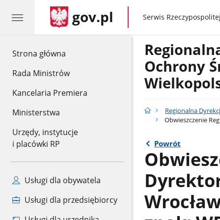
gov.pl
gov.pl
Serwis Rzeczypospolitej
Regionaln
gov.pl
Strona główna
Ochrony Ś
Rada Ministrów
Wielkopol
Kancelaria Premiera
Regionalna Dyrekc
Ministerstwa
Obwieszczenie Regi
Urzędy, instytucje
Powrót
i placówki RP
Obwiesz
Dyrekto
Usługi dla obywatela
Wrocławi
Usługi dla przedsiębiorcy
Usługi dla urzędnika