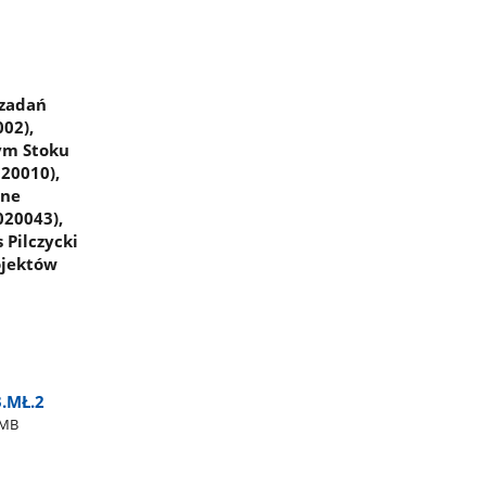
 zadań
02),
tym Stoku
020010),
rne
020043),
 Pilczycki
ojektów
3.MŁ.2
9MB