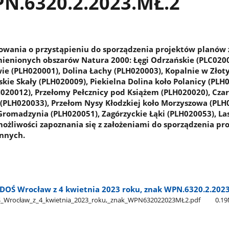
PN.6320.2.2023.MŁ.2
owania o przystąpieniu do sporządzenia projektów planów
ienionych obszarów Natura 2000: Łęgi Odrzańskie (PLC0200
ie (PLH020001), Dolina Łachy (PLH020003), Kopalnie w Zło
kie Skały (PLH020009), Piekielna Dolina koło Polanicy (PLH
LH020012), Przełomy Pełcznicy pod Książem (PLH020020), Cza
 (PLH020033), Przełom Nysy Kłodzkiej koło Morzyszowa (PLH
Gromadzynia (PLH020051), Zagórzyckie Łąki (PLH020053), Las
możliwości zapoznania się z założeniami do sporządzenia pr
nnych.
DOŚ Wrocław z 4 kwietnia 2023 roku, znak WPN.6320.2.202
_Wrocław​_z​_4​_kwietnia​_2023​_roku,​_znak​_WPN632022023MŁ2.pdf
0.1