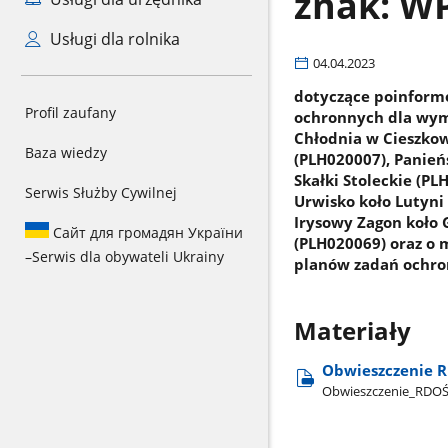
znak: W
Usługi dla rolnika
04.04.2023
dotyczące poinform
Profil zaufany
ochronnych dla wym
Chłodnia w Cieszkow
Baza wiedzy
(PLH020007), Panieńs
Skałki Stoleckie (P
Serwis Służby Cywilnej
Urwisko koło Lutyni
Irysowy Zagon koło 
Сайт для громадян України
(PLH020069) oraz o 
–
Serwis dla obywateli Ukrainy
planów zadań ochro
Materiały
Obwieszczenie R
Obwieszczenie​_RDOŚ​