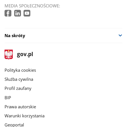
MEDIA SPOŁECZNOŚCIOWE:
Na skróty
stopka
Strona
gov.pl
gov.pl
główna
gov.pl
Polityka cookies
Służba cywilna
Profil zaufany
BIP
Prawa autorskie
Warunki korzystania
Geoportal