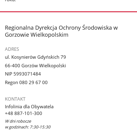
stopka
Regionalna Dyrekcja Ochrony Środowiska w
Gorzowie Wielkopolskim
ADRES
ul. Kosynierów Gdyńskich 79
66-400 Gorzów Wielkopolski
NIP 5993071484
Regon 080 29 67 00
KONTAKT
Infolinia dla Obywatela
+48 887-101-300
W dni robocze
w godzinach: 7:30-15:30