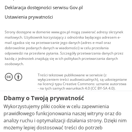
Deklaracja dostępności serwisu Gov.pl
Ustawienia prywatności
Strony dostępne w domenie www.gov.pl mogą zawierać adresy skrzynek
mailowych. Użytkownik korzystający z odnośnika będącego adresem e-
mail zgadza się na przetwarzanie jego danych (adres e-mail oraz
dobrowolnie podanych danych w wiadomości) w celu przesłania
odpowiedzi na przesłane pytania. Szczegóły przetwarzania danych przez
każdą z jednostek znajdują się w ich politykach przetwarzania danych
osobowych.
Treści tekstowe publikowane w serwisie (z
wyłączeniem treści audiowizualnych), są udostępniane
na licencji typu Creative Commons: uznanie autorstwa
- na tych samych warunkach 4.0 (CC BY-SA 4.0).
Materiały audiowizualne, w tym zdjęcia, materiały
Dbamy o Twoją prywatność
audio i wideo, są udostępniane na licencji typu
Creative Commons: uznanie autorstwa użycie
Wykorzystujemy pliki cookie w celu zapewnienia
niekomercyjne - bez utworów zależnych 4.0 (CC BY-
NC-ND 4.0), o ile nie jest to stwierdzone inaczej.
prawidłowego funkcjonowania naszej witryny oraz do
analizy ruchu i optymalizacji działania strony. Dzięki nim
możemy lepiej dostosować treści do potrzeb