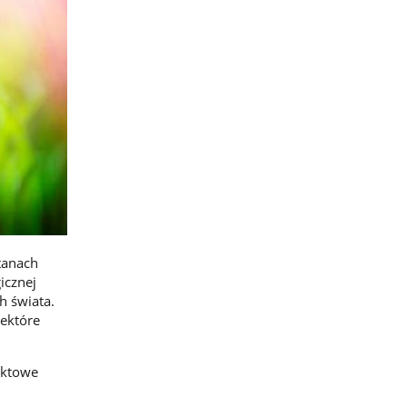
tanach
icznej
 świata.
iektóre
ektowe