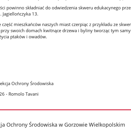
ci powinno składniać do odwiedzenia skweru edukacynego prz
. Jagiellończyka 13.
 część mieszkańców naszych miast czerpiąc z przykładu ze skwe
 przy swoich domach kwitnące drzewa i byliny tworząc tym sam
 życia ptaków i owadów.
rekcja Ochrony Środowiska
26 - Romolo Tavani
cja Ochrony Środowiska w Gorzowie Wielkopolskim