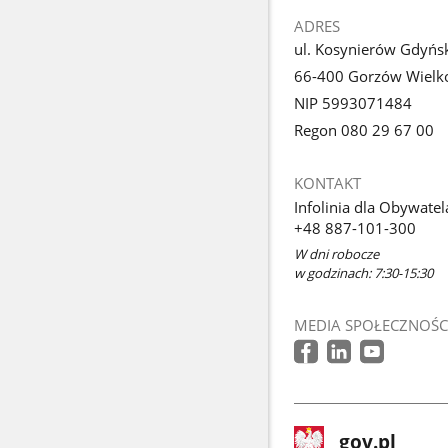
ADRES
ul. Kosynierów Gdyńs
66-400 Gorzów Wielko
NIP 5993071484
Regon 080 29 67 00
KONTAKT
Infolinia dla Obywatel
+48 887-101-300
W dni robocze
w godzinach: 7:30-15:30
MEDIA SPOŁECZNOŚC
stopka
Strona
gov.pl