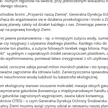
iki różnych regionów na świecie, przy jednoczesnym wskazaniu 
 danego obszaru.
bchodów brzmi: „Przywróć naszą Ziemię”. Generalna Dyrekcja O
hęca do angażowania się w działania proekologiczne i troski o Z
aszej planety zależy od działań każdego z nas. Zmieniając pewne
ąć na poprawę kondycji Ziemi.
nić pewne postanowienia – np. o mniejszym zużyciu wody, sum
czy rezygnacji z używania zbędnego plastiku. Każdego roku do 
onów ton plastiku, a zużycie foliowych torebek sięga biliona. Po
wki” są jednym z największych źródeł zanieczyszczeń plastikiem, 
 do wyeliminowania, ponieważ łatwo zrezygnować z ich użytkowa
do wód, corocznie zabija ponad milion morskich ptaków i sto tysię
poważne zagrożenie dla zdrowia ludzi. Zanieczyszczenia spowod
 nieuchronnie wiodą ludzkość ku katastrofie ekologicznej.
em ekologiczny stanowi osuszanie mokradeł, inwazja obcych ga
GO), wymieranie gatunków (konwencja o międzynarodowym handlu 
ami gatunków zagrożonych wyginięciem, zwana także konwencją
krócie CITES) – o czym Generalna Dyrekcja Ochrony Środowiska 
kańcy Ziemi musimy wziąć czynny udział w ratowaniu naszej plan