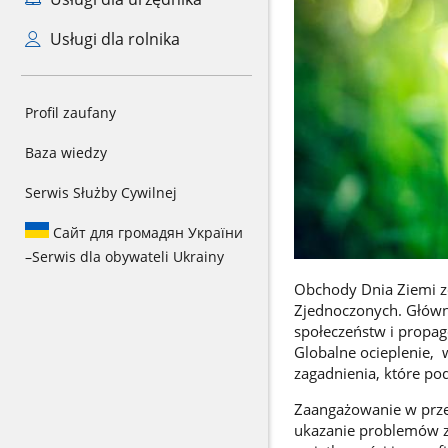
Usługi dla rolnika
Profil zaufany
Baza wiedzy
Serwis Służby Cywilnej
Сайт для громадян України
–
Serwis dla obywateli Ukrainy
Obchody Dnia Ziemi z
Zjednoczonych. Główn
społeczeństw i propa
Globalne ocieplenie, 
zagadnienia, które p
Zaangażowanie w prze
ukazanie problemów z