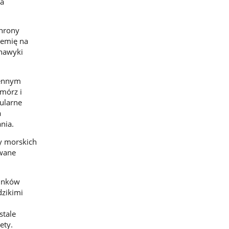
na
chrony
iemię na
 nawyki
iennym
mórz i
pularne
a
nia.
cy morskich
owane
tunków
dzikimi
stale
ety.