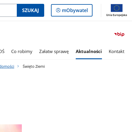
Logowanie
SZUKAJ
mObywatel
do
panelu
OŚ
Co robimy
Załatw sprawę
Aktualności
Kontakt
domości
Święto Ziemi