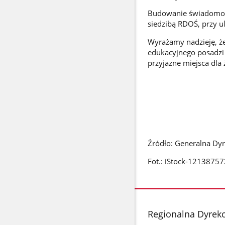
Budowanie świadomoś
siedzibą RDOŚ, przy ul
Wyrażamy nadzieję, że
edukacyjnego posadzi
przyjazne miejsca dla
Źródło: Generalna Dy
Fot.: iStock-12138757
stopka
Regionalna Dyrek