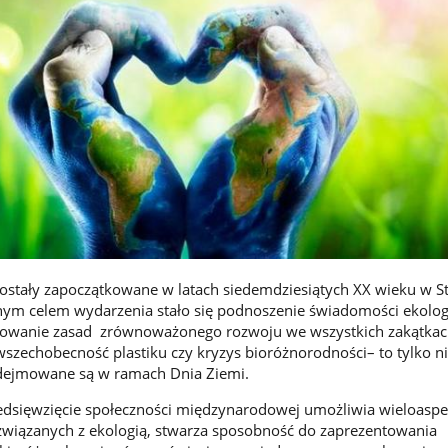
ostały zapoczątkowane w latach siedemdziesiątych XX wieku w S
ym celem wydarzenia stało się podnoszenie świadomości ekolog
gowanie zasad zrównoważonego rozwoju we wszystkich zakątkach
wszechobecność plastiku czy kryzys bioróżnorodności– to tylko n
odejmowane są w ramach Dnia Ziemi.
dsięwzięcie społeczności międzynarodowej umożliwia wieloasp
wiązanych z ekologią, stwarza sposobność do zaprezentowania