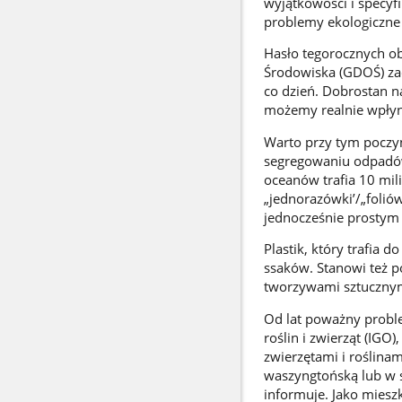
wyjątkowości i specyf
problemy ekologiczne
Hasło tegorocznych o
Środowiska (GDOŚ) zac
co dzień. Dobrostan n
możemy realnie wpłyn
Warto przy tym poczy
segregowaniu odpadów 
oceanów trafia 10 mili
„jednorazówki’/„folió
jednocześnie prostym
Plastik, który trafia 
ssaków. Stanowi też 
tworzywami sztucznymi
Od lat poważny probl
roślin i zwierząt (I
zwierzętami i roślin
waszyngtońską lub w s
informuje. Jako miesz