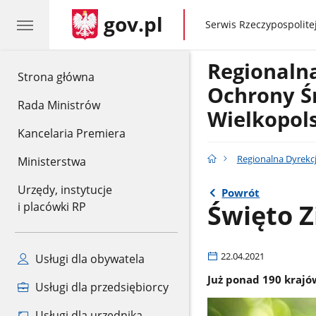
gov.pl
gov.pl
Serwis Rzeczypospolitej
Regionaln
gov.pl
Strona główna
Ochrony Ś
Rada Ministrów
Wielkopol
Kancelaria Premiera
Regionalna Dyrekc
Ministerstwa
Urzędy, instytucje
Powrót
Święto Z
i placówki RP
22.04.2021
Usługi dla obywatela
Już ponad 190 krajów
Usługi dla przedsiębiorcy
Usługi dla urzędnika