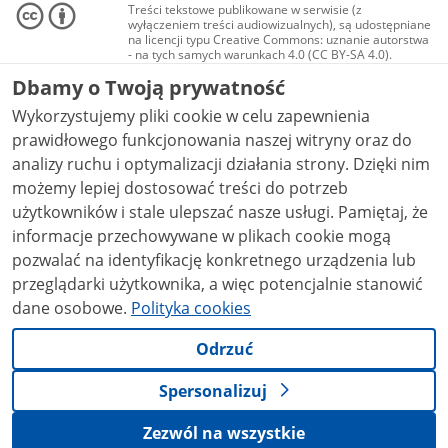
Treści tekstowe publikowane w serwisie (z
wyłączeniem treści audiowizualnych), są udostępniane
na licencji typu Creative Commons: uznanie autorstwa
- na tych samych warunkach 4.0 (CC BY-SA 4.0).
Materiały audiowizualne, w tym zdjęcia, materiały
Dbamy o Twoją prywatność
audio i wideo, są udostępniane na licencji typu
Creative Commons: uznanie autorstwa użycie
Wykorzystujemy pliki cookie w celu zapewnienia
niekomercyjne - bez utworów zależnych 4.0 (CC BY-
NC-ND 4.0), o ile nie jest to stwierdzone inaczej.
prawidłowego funkcjonowania naszej witryny oraz do
analizy ruchu i optymalizacji działania strony. Dzięki nim
możemy lepiej dostosować treści do potrzeb
użytkowników i stale ulepszać nasze usługi. Pamiętaj, że
informacje przechowywane w plikach cookie mogą
pozwalać na identyfikację konkretnego urządzenia lub
przeglądarki użytkownika, a więc potencjalnie stanowić
dane osobowe.
Polityka cookies
Odrzuć
Spersonalizuj
Zezwól na wszystkie