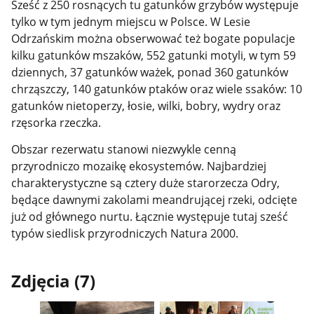
Sześć z 250 rosnących tu gatunków grzybów występuje
tylko w tym jednym miejscu w Polsce. W Lesie
Odrzańskim można obserwować też bogate populacje
kilku gatunków mszaków, 552 gatunki motyli, w tym 59
dziennych, 37 gatunków ważek, ponad 360 gatunków
chrząszczy, 140 gatunków ptaków oraz wiele ssaków: 10
gatunków nietoperzy, łosie, wilki, bobry, wydry oraz
rzęsorka rzeczka.
Obszar rezerwatu stanowi niezwykle cenną
przyrodniczo mozaikę ekosystemów. Najbardziej
charakterystyczne są cztery duże starorzecza Odry,
będące dawnymi zakolami meandrującej rzeki, odcięte
już od głównego nurtu. Łącznie występuje tutaj sześć
typów siedlisk przyrodniczych Natura 2000.
Zdjęcia (7)