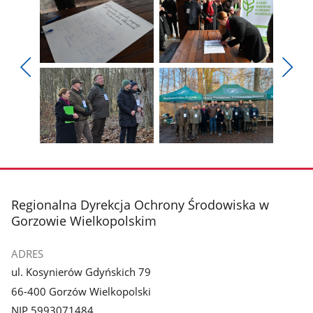
Pokaż
Pokaż
zdjęcie
zdjęcie
Pokaż
Poka
1
2
poprzednie
nest
z
z
zdjęcia
zdjęc
galerii.
galerii.
Pokaż
Pokaż
zdjęcie
zdjęcie
3
4
z
z
stopka
Regionalna Dyrekcja Ochrony Środowiska w
galerii.
galerii.
Gorzowie Wielkopolskim
ADRES
ul. Kosynierów Gdyńskich 79
66-400 Gorzów Wielkopolski
NIP 5993071484