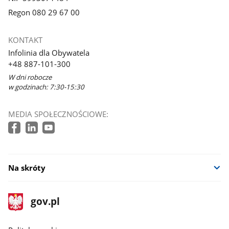
Regon 080 29 67 00
KONTAKT
Infolinia dla Obywatela
+48 887-101-300
W dni robocze
w godzinach: 7:30-15:30
MEDIA SPOŁECZNOŚCIOWE:
Na skróty
stopka
Strona
gov.pl
gov.pl
główna
gov.pl