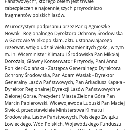
Państwowych”, którego celem jest trwałe
zabezpieczenie najcenniejszych przyrodniczo
fragmentów polskich lasów.
W uroczystym podpisaniu przez Panią Agnieszkę
Nowak - Regionalnego Dyrektora Ochrony Środowiska
w Gorzowie Wielkopolskim, aktu ustanawiającego
rezerwat, wzięło udział wielu znamienitych gości, w tym
m. in. Wiceminister Klimatu i Środowiska Pan Mikołaj
Dorożała, Główny Konserwator Przyrody, Pani Anna
Ronikier-Dolańska - Zastępca Generalnego Dyrektora
Ochrony Środowiska, Pan Adam Wasiak - Dyrektor
Generalny Lasów Państwowych, Pan Arkadiusz Kapała -
Dyrektor Regionalnej Dyrekcji Lasów Państwowych w
Zielonej Górze, Prezydent Miasta Zielona Góra Pan
Marcin Pabierowski, Wicewojewoda Lubuski Pan Maciej
Siwicki, przedstawiciele Ministerstwa Klimatu i
Środowiska, Lasów Państwowych, Polskiego Związku
Łowieckiego, Wód Polskich, Wojewódzkiego Funduszu