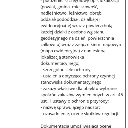
- położenie: szczegółowy opis lokalizacji
(powiat, gmina, miejscowość,
nadleśnictwo, leśnictwo, obręb,
oddział/pododdział, działka(-i)
ewidencyjna(-e) wraz z powierzchnią
każdej działki z osobna wg stanu
geodezyjnego na dzień, powierzchnia
całkowita) wraz z załącznikiem mapowym
(mapa ewidencyjna) z naniesioną
lokalizacją stanowiska
dokumentacyjnego;
- szczególne cele ochrony;
- ustalenia dotyczące ochrony czynnej
stanowiska dokumentacyjnego;
- zakazy właściwe dla obiektu wybrane
spośród zakazów wymienionych w art. 45
ust. 1 ustawy o ochronie przyrody;
- nazwę sprawującego nadzór;
- uzasadnienie, ocenę skutków regulacji.
Dokumentacja umożliwiająca ocenę