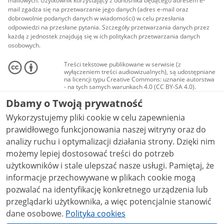
mailowych. Użytkownik korzystający z odnośnika będącego adresem e-
mail zgadza się na przetwarzanie jego danych (adres e-mail oraz
dobrowolnie podanych danych w wiadomości) w celu przesłania
odpowiedzi na przesłane pytania. Szczegóły przetwarzania danych przez
każdą z jednostek znajdują się w ich politykach przetwarzania danych
osobowych.
Treści tekstowe publikowane w serwisie (z
wyłączeniem treści audiowizualnych), są udostępniane
na licencji typu Creative Commons: uznanie autorstwa
- na tych samych warunkach 4.0 (CC BY-SA 4.0).
Materiały audiowizualne, w tym zdjęcia, materiały
Dbamy o Twoją prywatność
audio i wideo, są udostępniane na licencji typu
Creative Commons: uznanie autorstwa użycie
Wykorzystujemy pliki cookie w celu zapewnienia
niekomercyjne - bez utworów zależnych 4.0 (CC BY-
NC-ND 4.0), o ile nie jest to stwierdzone inaczej.
prawidłowego funkcjonowania naszej witryny oraz do
analizy ruchu i optymalizacji działania strony. Dzięki nim
możemy lepiej dostosować treści do potrzeb
użytkowników i stale ulepszać nasze usługi. Pamiętaj, że
informacje przechowywane w plikach cookie mogą
pozwalać na identyfikację konkretnego urządzenia lub
przeglądarki użytkownika, a więc potencjalnie stanowić
dane osobowe.
Polityka cookies