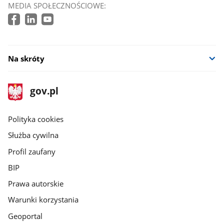
MEDIA SPOŁECZNOŚCIOWE:
Na skróty
stopka
Strona
gov.pl
gov.pl
główna
gov.pl
Polityka cookies
Służba cywilna
Profil zaufany
BIP
Prawa autorskie
Warunki korzystania
Geoportal