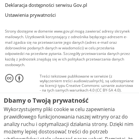
Deklaracja dostępności serwisu Gov.pl
Ustawienia prywatności
Strony dostępne w domenie www.gov.pl mogą zawierać adresy skrzynek
mailowych. Użytkownik korzystający z odnośnika będącego adresem e-
mail zgadza się na przetwarzanie jego danych (adres e-mail oraz
dobrowolnie podanych danych w wiadomości) w celu przesłania
odpowiedzi na przesłane pytania. Szczegóły przetwarzania danych przez
każdą z jednostek znajdują się w ich politykach przetwarzania danych
osobowych.
Treści tekstowe publikowane w serwisie (z
wyłączeniem treści audiowizualnych), są udostępniane
na licencji typu Creative Commons: uznanie autorstwa
- na tych samych warunkach 4.0 (CC BY-SA 4.0).
Materiały audiowizualne, w tym zdjęcia, materiały
Dbamy o Twoją prywatność
audio i wideo, są udostępniane na licencji typu
Creative Commons: uznanie autorstwa użycie
Wykorzystujemy pliki cookie w celu zapewnienia
niekomercyjne - bez utworów zależnych 4.0 (CC BY-
NC-ND 4.0), o ile nie jest to stwierdzone inaczej.
prawidłowego funkcjonowania naszej witryny oraz do
analizy ruchu i optymalizacji działania strony. Dzięki nim
możemy lepiej dostosować treści do potrzeb