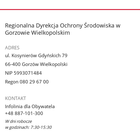
stopka
Regionalna Dyrekcja Ochrony Środowiska w
Gorzowie Wielkopolskim
ADRES
ul. Kosynierów Gdyńskich 79
66-400 Gorzów Wielkopolski
NIP 5993071484
Regon 080 29 67 00
KONTAKT
Infolinia dla Obywatela
+48 887-101-300
W dni robocze
w godzinach: 7:30-15:30