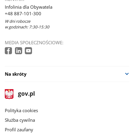
Infolinia dla Obywatela
+48 887-101-300
W dni robocze
w godzinach: 7:30-15:30
MEDIA SPOŁECZNOŚCIOWE:
Na skróty
stopka
Strona
gov.pl
gov.pl
główna
gov.pl
Polityka cookies
Służba cywilna
Profil zaufany