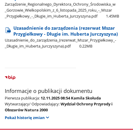
Zarządzenie​_Regionalnego​_Dyrektora​_Ochrony​_Środowiska​_w​
_Gorzowie​_Wielkopolskim​_z​_6​_listopada​_2025​_roku​_-​_Mszar​
_Przygiełkowy​_-​_Długie​_im​_Huberta​_Jurczyszyna.pdf
1.45MB
Uzasadnienie do zarządzenia (rezerwat Mszar
Przygiełkowy - Długie im. Huberta Jurczyszyna)
Uzasadnienie​_do​_zarządzenia​_(rezerwat​_Mszar​_Przygiełkowy​_-​
_Długie​_im​_Huberta​_Jurczyszyna).pdf
0.22MB
Informacje o publikacji dokumentu
Pierwsza publikacja:
12.11.2025 08:54 Kamila Skołuda
Wytwarzający/ Odpowiadający:
Wydział Ochrony Przyrody i
Obszarów Natura 2000
Pokaż historię zmian