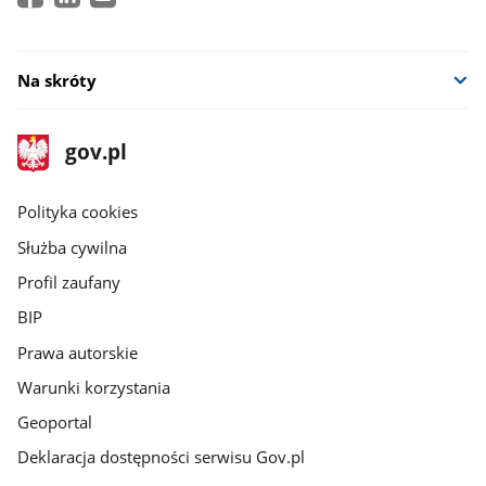
Na skróty
stopka
Strona
gov.pl
gov.pl
główna
gov.pl
Polityka cookies
Służba cywilna
Profil zaufany
BIP
Prawa autorskie
Warunki korzystania
Geoportal
Deklaracja dostępności serwisu Gov.pl