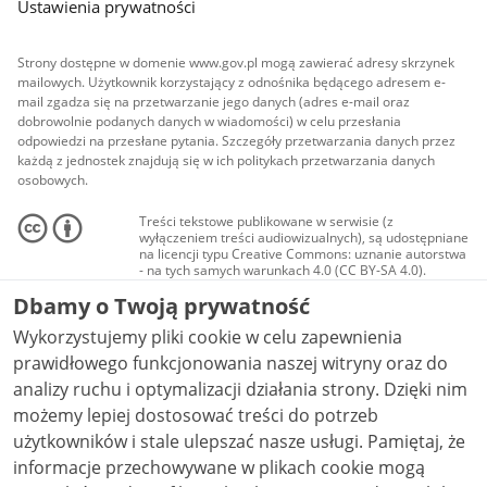
Ustawienia prywatności
Strony dostępne w domenie www.gov.pl mogą zawierać adresy skrzynek
mailowych. Użytkownik korzystający z odnośnika będącego adresem e-
mail zgadza się na przetwarzanie jego danych (adres e-mail oraz
dobrowolnie podanych danych w wiadomości) w celu przesłania
odpowiedzi na przesłane pytania. Szczegóły przetwarzania danych przez
każdą z jednostek znajdują się w ich politykach przetwarzania danych
osobowych.
Treści tekstowe publikowane w serwisie (z
wyłączeniem treści audiowizualnych), są udostępniane
na licencji typu Creative Commons: uznanie autorstwa
- na tych samych warunkach 4.0 (CC BY-SA 4.0).
Materiały audiowizualne, w tym zdjęcia, materiały
Dbamy o Twoją prywatność
audio i wideo, są udostępniane na licencji typu
Creative Commons: uznanie autorstwa użycie
Wykorzystujemy pliki cookie w celu zapewnienia
niekomercyjne - bez utworów zależnych 4.0 (CC BY-
NC-ND 4.0), o ile nie jest to stwierdzone inaczej.
prawidłowego funkcjonowania naszej witryny oraz do
analizy ruchu i optymalizacji działania strony. Dzięki nim
możemy lepiej dostosować treści do potrzeb
użytkowników i stale ulepszać nasze usługi. Pamiętaj, że
informacje przechowywane w plikach cookie mogą