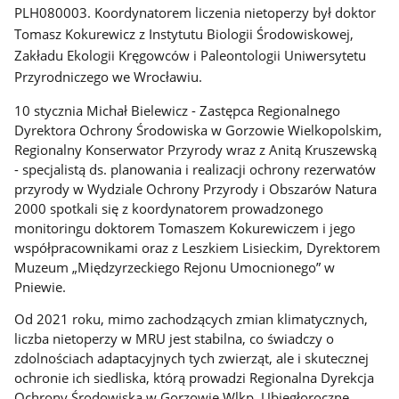
PLH080003. Koordynatorem liczenia nietoperzy był doktor
Tomasz Kokurewicz z Instytutu Biologii Środowiskowej,
Zakładu Ekologii Kręgowców i Paleontologii Uniwersytetu
Przyrodniczego we Wrocławiu.
10 stycznia Michał Bielewicz - Zastępca Regionalnego
Dyrektora Ochrony Środowiska w Gorzowie Wielkopolskim,
Regionalny Konserwator Przyrody wraz z Anitą Kruszewską
-
specjalistą ds. planowania i realizacji ochrony rezerwatów
przyrody w Wydziale Ochrony Przyrody i Obszarów Natura
2000
spotkali się z koordynatorem prowadzonego
monitoringu doktorem Tomaszem Kokurewiczem i jego
współpracownikami oraz z Leszkiem Lisieckim, Dyrektorem
Muzeum „Międzyrzeckiego Rejonu Umocnionego” w
Pniewie.
Od 2021 roku, mimo zachodzących zmian klimatycznych,
liczba nietoperzy w MRU jest stabilna, co świadczy o
zdolnościach adaptacyjnych tych zwierząt, ale i skutecznej
ochronie ich siedliska, którą prowadzi Regionalna Dyrekcja
Ochrony Środowiska w Gorzowie Wlkp. Ubiegłoroczne