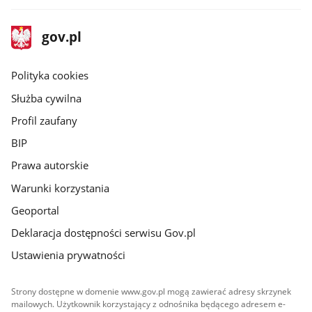
stopka
Strona
gov.pl
gov.pl
główna
gov.pl
Polityka cookies
Służba cywilna
Profil zaufany
BIP
Prawa autorskie
Warunki korzystania
Geoportal
Deklaracja dostępności serwisu Gov.pl
Ustawienia prywatności
Strony dostępne w domenie www.gov.pl mogą zawierać adresy skrzynek
mailowych. Użytkownik korzystający z odnośnika będącego adresem e-