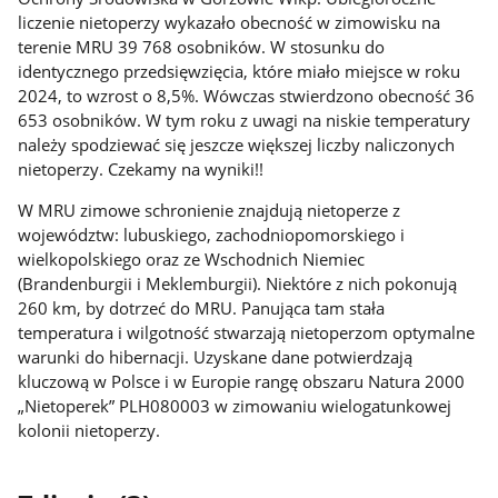
liczenie nietoperzy wykazało obecność w zimowisku na
terenie MRU 39 768 osobników. W stosunku do
identycznego przedsięwzięcia, które miało miejsce w roku
2024, to wzrost o 8,5%. Wówczas stwierdzono obecność 36
653 osobników. W tym roku z uwagi na niskie temperatury
należy spodziewać się jeszcze większej liczby naliczonych
nietoperzy. Czekamy na wyniki!!
W MRU zimowe schronienie znajdują nietoperze z
województw: lubuskiego, zachodniopomorskiego i
wielkopolskiego oraz ze Wschodnich Niemiec
(Brandenburgii i Meklemburgii). Niektóre z nich pokonują
260 km, by dotrzeć do MRU. Panująca tam stała
temperatura i wilgotność stwarzają nietoperzom optymalne
warunki do hibernacji. Uzyskane dane potwierdzają
kluczową w Polsce i w Europie rangę obszaru Natura 2000
„Nietoperek” PLH080003 w zimowaniu wielogatunkowej
kolonii nietoperzy
.