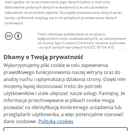
mail zgadza się na przetwarzanie jego danych (adres e-mail oraz
dobrowolnie podanych danych w wiadomości) w celu przesłania
odpowiedzi na przesłane pytania. Szczegóły przetwarzania danych przez
każdą z jednostek znajdują się w ich politykach przetwarzania danych
osobowych.
Treści tekstowe publikowane w serwisie (z
wyłączeniem treści audiowizualnych), są udostępniane
na licencji typu Creative Commons: uznanie autorstwa
- na tych samych warunkach 4.0 (CC BY-SA 4.0).
Materiały audiowizualne, w tym zdjęcia, materiały
Dbamy o Twoją prywatność
audio i wideo, są udostępniane na licencji typu
Creative Commons: uznanie autorstwa użycie
Wykorzystujemy pliki cookie w celu zapewnienia
niekomercyjne - bez utworów zależnych 4.0 (CC BY-
NC-ND 4.0), o ile nie jest to stwierdzone inaczej.
prawidłowego funkcjonowania naszej witryny oraz do
analizy ruchu i optymalizacji działania strony. Dzięki nim
możemy lepiej dostosować treści do potrzeb
użytkowników i stale ulepszać nasze usługi. Pamiętaj, że
informacje przechowywane w plikach cookie mogą
pozwalać na identyfikację konkretnego urządzenia lub
przeglądarki użytkownika, a więc potencjalnie stanowić
dane osobowe.
Polityka cookies