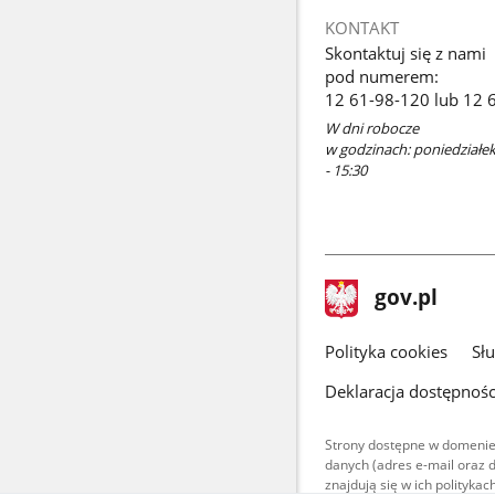
KONTAKT
Skontaktuj się z nami
pod numerem:
12 61-98-120 lub 12 
W dni robocze
w godzinach: poniedziałek 
- 15:30
stopka
Strona
gov.pl
gov.pl
główna
gov.pl
Polityka cookies
Sł
Deklaracja dostępnośc
Strony dostępne w domenie
danych (adres e-mail oraz 
znajdują się w ich polityk