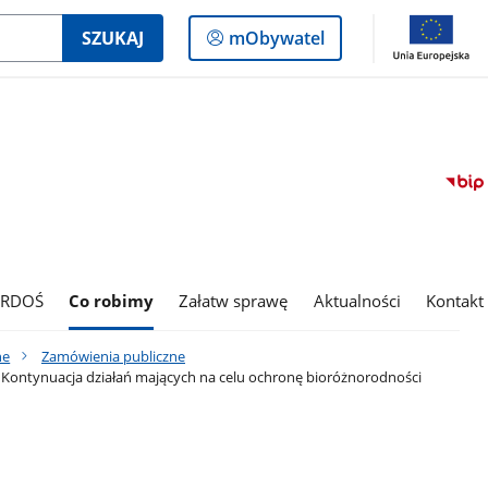
Logowanie
SZUKAJ
mObywatel
do
panelu
 RDOŚ
Co robimy
Załatw sprawę
Aktualności
Kontakt
ne
Zamówienia publiczne
: Kontynuacja działań mających na celu ochronę bioróżnorodności