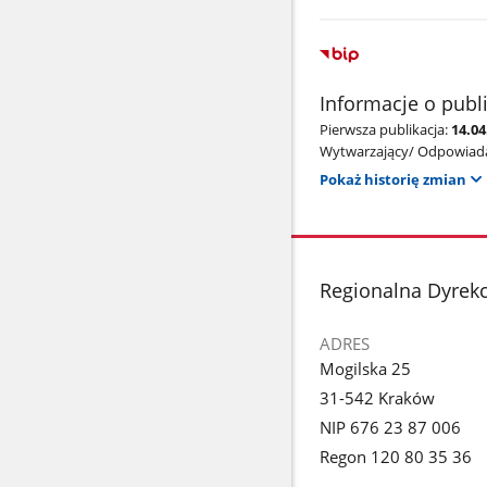
Informacje o publ
Pierwsza publikacja:
14.0
Wytwarzający/ Odpowiada
Pokaż historię zmian
stopka
Regionalna Dyrek
ADRES
Mogilska 25
31-542 Kraków
NIP 676 23 87 006
Regon 120 80 35 36