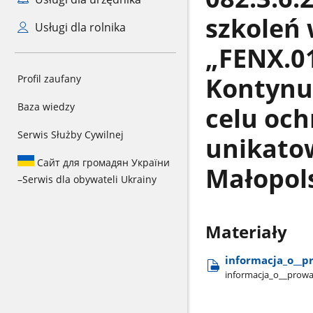
szkoleń 
Usługi dla rolnika
„FENX.01
Kontynu
Profil zaufany
Baza wiedzy
celu och
Serwis Służby Cywilnej
unikatow
Сайт для громадян України
Małopol
–
Serwis dla obywateli Ukrainy
Materiały
informacja​_o​_​
informacja​_o​_​_pro