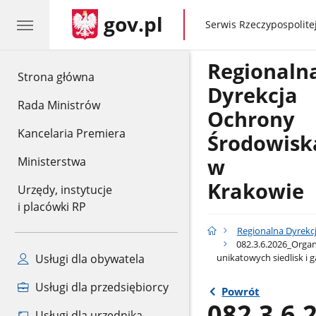
gov.pl
gov.pl
Serwis Rzeczypospolitej
Regionaln
gov.pl
Strona główna
Dyrekcja
Rada Ministrów
Ochrony
Kancelaria Premiera
Środowisk
w
Ministerstwa
Krakowie
Urzędy, instytucje
i placówki RP
Regionalna Dyrekc
082.3.6.2026_Organ
unikatowych siedlisk i
Usługi dla obywatela
Usługi dla przedsiębiorcy
Powrót
082.3.6.
Usługi dla urzędnika