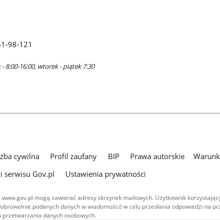
61-98-121
- 8:00-16:00, wtorek - piątek 7:30
użba cywilna
Profil zaufany
BIP
Prawa autorskie
Warunki
i serwisu Gov.pl
Ustawienia prywatności
 www.gov.pl mogą zawierać adresy skrzynek mailowych. Użytkownik korzystający
dobrowolnie podanych danych w wiadomości) w celu przesłania odpowiedzi na prz
ach przetwarzania danych osobowych.