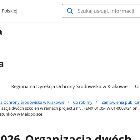
 Polskiej
a
a
Regionalna Dyrekcja Ochrony Środowiska w Krakowie
O
ja Ochrony Środowiska w Krakowie
Co robimy
Zamówienia publicz
izacja dwóch szkoleń w ramach projektu nr. „FENX.01.05-IW.01-0008/24 pn.
 gatunków w Małopolsce
2026_Organizacja dwóch