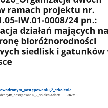
w ramach projektu nr.
.05-IW.01-0008/24 pn.:
acja działań mających n
ronę bioróżnorodności
ych siedlisk i gatunków
sce
_prowadzonym​_postępowaniu​_2​_szkolenia
wadzonym​_postępowaniu​_2​_szkolenia.docx
0.02MB