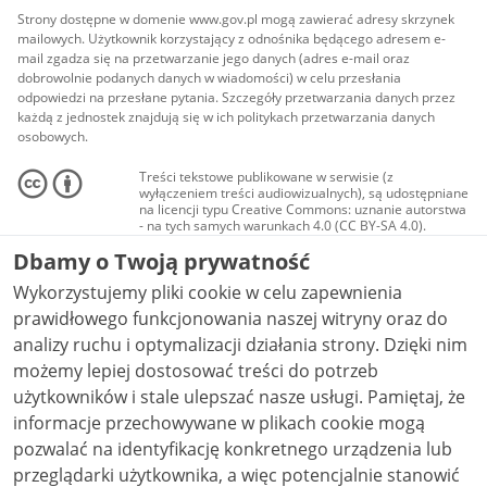
Strony dostępne w domenie www.gov.pl mogą zawierać adresy skrzynek
mailowych. Użytkownik korzystający z odnośnika będącego adresem e-
mail zgadza się na przetwarzanie jego danych (adres e-mail oraz
dobrowolnie podanych danych w wiadomości) w celu przesłania
odpowiedzi na przesłane pytania. Szczegóły przetwarzania danych przez
każdą z jednostek znajdują się w ich politykach przetwarzania danych
osobowych.
Treści tekstowe publikowane w serwisie (z
wyłączeniem treści audiowizualnych), są udostępniane
na licencji typu Creative Commons: uznanie autorstwa
- na tych samych warunkach 4.0 (CC BY-SA 4.0).
Materiały audiowizualne, w tym zdjęcia, materiały
Dbamy o Twoją prywatność
audio i wideo, są udostępniane na licencji typu
Creative Commons: uznanie autorstwa użycie
Wykorzystujemy pliki cookie w celu zapewnienia
niekomercyjne - bez utworów zależnych 4.0 (CC BY-
NC-ND 4.0), o ile nie jest to stwierdzone inaczej.
prawidłowego funkcjonowania naszej witryny oraz do
analizy ruchu i optymalizacji działania strony. Dzięki nim
możemy lepiej dostosować treści do potrzeb
użytkowników i stale ulepszać nasze usługi. Pamiętaj, że
informacje przechowywane w plikach cookie mogą
pozwalać na identyfikację konkretnego urządzenia lub
przeglądarki użytkownika, a więc potencjalnie stanowić