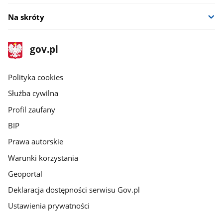
Na skróty
stopka
Strona
gov.pl
gov.pl
główna
gov.pl
Polityka cookies
Służba cywilna
Profil zaufany
BIP
Prawa autorskie
Warunki korzystania
Geoportal
Deklaracja dostępności serwisu Gov.pl
Ustawienia prywatności