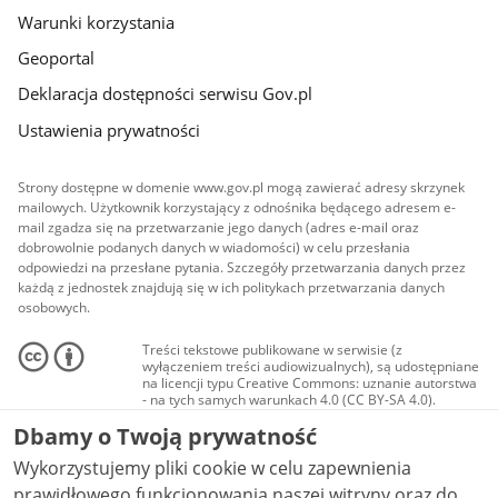
Warunki korzystania
Geoportal
Deklaracja dostępności serwisu Gov.pl
Ustawienia prywatności
Strony dostępne w domenie www.gov.pl mogą zawierać adresy skrzynek
mailowych. Użytkownik korzystający z odnośnika będącego adresem e-
mail zgadza się na przetwarzanie jego danych (adres e-mail oraz
dobrowolnie podanych danych w wiadomości) w celu przesłania
odpowiedzi na przesłane pytania. Szczegóły przetwarzania danych przez
każdą z jednostek znajdują się w ich politykach przetwarzania danych
osobowych.
Treści tekstowe publikowane w serwisie (z
wyłączeniem treści audiowizualnych), są udostępniane
na licencji typu Creative Commons: uznanie autorstwa
- na tych samych warunkach 4.0 (CC BY-SA 4.0).
Materiały audiowizualne, w tym zdjęcia, materiały
Dbamy o Twoją prywatność
audio i wideo, są udostępniane na licencji typu
Creative Commons: uznanie autorstwa użycie
Wykorzystujemy pliki cookie w celu zapewnienia
niekomercyjne - bez utworów zależnych 4.0 (CC BY-
NC-ND 4.0), o ile nie jest to stwierdzone inaczej.
prawidłowego funkcjonowania naszej witryny oraz do