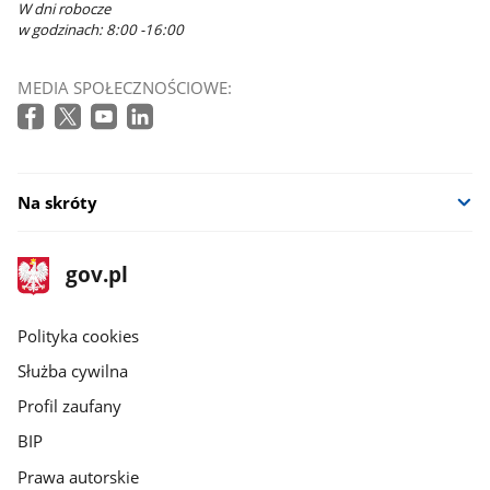
W dni robocze
w godzinach: 8:00 -16:00
MEDIA SPOŁECZNOŚCIOWE:
Na skróty
stopka
Strona
gov.pl
gov.pl
główna
gov.pl
Polityka cookies
Służba cywilna
Profil zaufany
BIP
Prawa autorskie