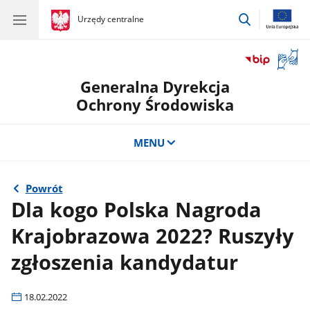
przejdź
gov.pl
Urzędy centralne
gov.pl
Urzędy
do
centralne
wyszukiwar
Otwór
okno
Generalna Dyrekcja
z
tłuma
Ochrony Środowiska
języka
migow
MENU
Powrót
Dla kogo Polska Nagroda
Krajobrazowa 2022? Ruszyły
zgłoszenia kandydatur
18.02.2022