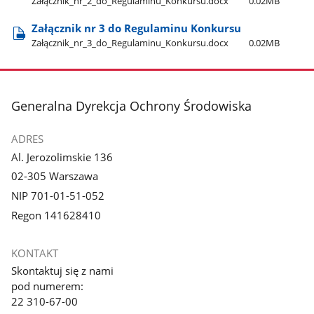
Załącznik​_nr​_2​_do​_Regulaminu​_Konkursu.docx
0.02MB
Załącznik nr 3 do Regulaminu Konkursu
Załącznik​_nr​_3​_do​_Regulaminu​_Konkursu.docx
0.02MB
stopka
Generalna Dyrekcja Ochrony Środowiska
ADRES
Al. Jerozolimskie 136
02-305 Warszawa
NIP 701-01-51-052
Regon 141628410
KONTAKT
Skontaktuj się z nami
pod numerem:
22 310-67-00