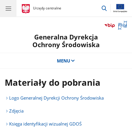
przejdź
gov.pl
Urzędy centralne
gov.pl
Urzędy
do
centralne
wyszukiwar
Otwór
okno
Generalna Dyrekcja
z
tłuma
Ochrony Środowiska
języka
migow
MENU
Materiały do pobrania
Logo Generalnej Dyrekcji Ochrony Środowiska
Zdjęcia
Księga identyfikacji wizualnej GDOŚ