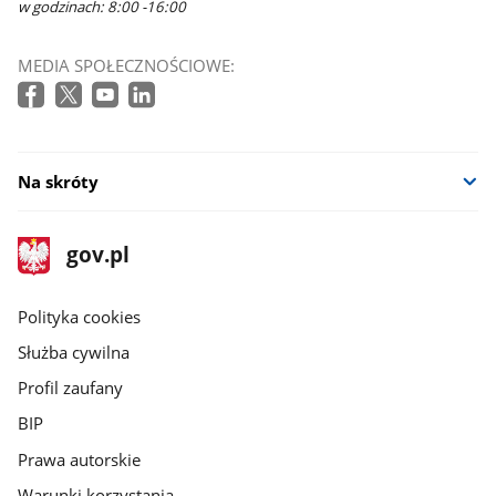
w godzinach: 8:00 -16:00
MEDIA SPOŁECZNOŚCIOWE:
Na skróty
stopka
Strona
gov.pl
gov.pl
główna
gov.pl
Polityka cookies
Służba cywilna
Profil zaufany
BIP
Prawa autorskie
Warunki korzystania