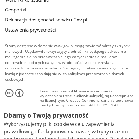
Geoportal
Deklaracja dostępności serwisu Gov.pl
Ustawienia prywatności
Strony dostępne w domenie www.gov.pl mogą zawierać adresy skrzynek
mailowych. Użytkownik korzystający z odnośnika będącego adresem e-
mail zgadza się na przetwarzanie jego danych (adres e-mail oraz
dobrowolnie podanych danych w wiadomości) w celu przesłania
odpowiedzi na przesłane pytania. Szczegóły przetwarzania danych przez
każdą z jednostek znajdują się w ich politykach przetwarzania danych
osobowych.
Treści tekstowe publikowane w serwisie (z
wyłączeniem treści audiowizualnych), są udostępniane
na licencji typu Creative Commons: uznanie autorstwa
- na tych samych warunkach 4.0 (CC BY-SA 4.0).
Materiały audiowizualne, w tym zdjęcia, materiały
Dbamy o Twoją prywatność
audio i wideo, są udostępniane na licencji typu
Creative Commons: uznanie autorstwa użycie
Wykorzystujemy pliki cookie w celu zapewnienia
niekomercyjne - bez utworów zależnych 4.0 (CC BY-
NC-ND 4.0), o ile nie jest to stwierdzone inaczej.
prawidłowego funkcjonowania naszej witryny oraz do