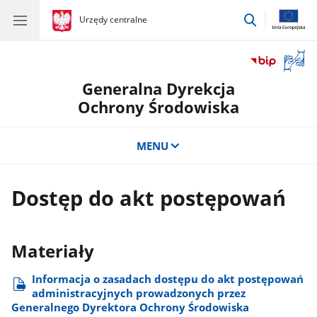
przejdź
gov.pl
Urzędy centralne
gov.pl
Urzędy
do
centralne
wyszukiwar
Otwór
okno
Generalna Dyrekcja
z
tłuma
Ochrony Środowiska
języka
migow
MENU
Dostęp do akt postępowań
Materiały
Informacja o zasadach dostępu do akt postępowań
administracyjnych prowadzonych przez
Generalnego Dyrektora Ochrony Środowiska