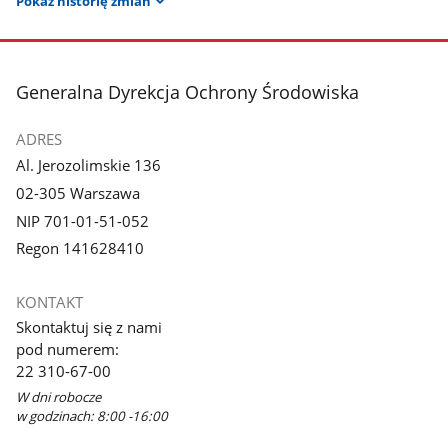
Pokaż historię zmian
stopka
Generalna Dyrekcja Ochrony Środowiska
ADRES
Al. Jerozolimskie 136
02-305 Warszawa
NIP 701-01-51-052
Regon 141628410
KONTAKT
Skontaktuj się z nami
pod numerem:
22 310-67-00
W dni robocze
w godzinach: 8:00 -16:00