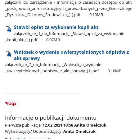
załącznik​_do​_zarządzenia​_-​_Informacja​_o​_zasadach​_dostępu​_do​_akt​
_postępowań​_administracyjnych​_prowadzonych​_przez​_Generalnego​
_Dyrektora​_Ochrony​_Środowiska​_(1).pdf
0.10MB
Stawki opłat za wykonanie kopii akt
załącznik​_nr​_1​_do​_Informacji​_-​_Stawki​_opłat​_za​_wykonanie​
_kopii​_akt​_(1).pdf
0.07MB
Wniosek o wydanie uwierzytelnionych odpisów z
akt sprawy
załącznik​_nr​_2​_do​_Informacji​_-​_Wniosek​_o​_wydanie​
_uwierzytelnionych​_odpisów​_z​_akt​_sprawy​_(1).pdf
0.10MB
Informacje o publikacji dokumentu
Pierwsza publikacja:
12.02.2021 10:58 Anita Omelczuk
Wytwarzający/ Odpowiadający:
Anita Omelczuk