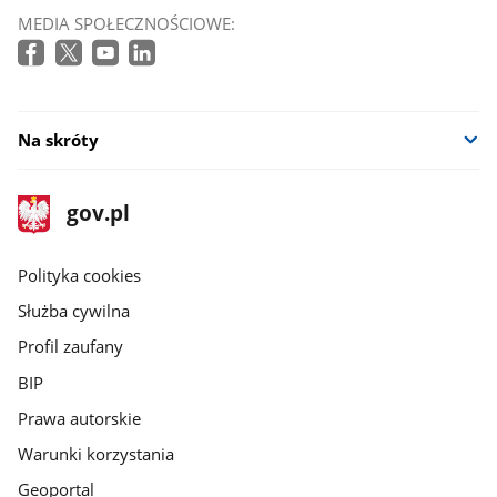
MEDIA SPOŁECZNOŚCIOWE:
Na skróty
stopka
Strona
gov.pl
gov.pl
główna
gov.pl
Polityka cookies
Służba cywilna
Profil zaufany
BIP
Prawa autorskie
Warunki korzystania
Geoportal