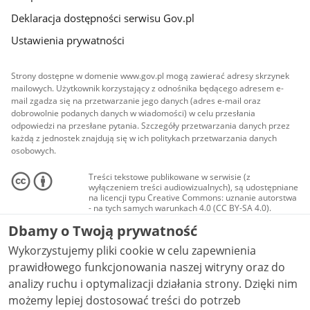
Deklaracja dostępności serwisu Gov.pl
Ustawienia prywatności
Strony dostępne w domenie www.gov.pl mogą zawierać adresy skrzynek
mailowych. Użytkownik korzystający z odnośnika będącego adresem e-
mail zgadza się na przetwarzanie jego danych (adres e-mail oraz
dobrowolnie podanych danych w wiadomości) w celu przesłania
odpowiedzi na przesłane pytania. Szczegóły przetwarzania danych przez
każdą z jednostek znajdują się w ich politykach przetwarzania danych
osobowych.
Treści tekstowe publikowane w serwisie (z
wyłączeniem treści audiowizualnych), są udostępniane
na licencji typu Creative Commons: uznanie autorstwa
- na tych samych warunkach 4.0 (CC BY-SA 4.0).
Materiały audiowizualne, w tym zdjęcia, materiały
Dbamy o Twoją prywatność
audio i wideo, są udostępniane na licencji typu
Creative Commons: uznanie autorstwa użycie
Wykorzystujemy pliki cookie w celu zapewnienia
niekomercyjne - bez utworów zależnych 4.0 (CC BY-
NC-ND 4.0), o ile nie jest to stwierdzone inaczej.
prawidłowego funkcjonowania naszej witryny oraz do
analizy ruchu i optymalizacji działania strony. Dzięki nim
możemy lepiej dostosować treści do potrzeb