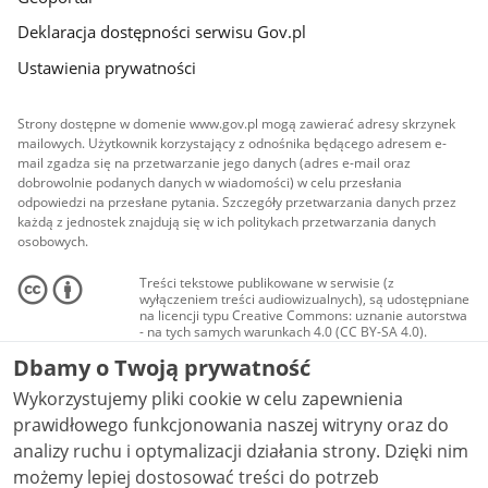
Deklaracja dostępności serwisu Gov.pl
Ustawienia prywatności
Strony dostępne w domenie www.gov.pl mogą zawierać adresy skrzynek
mailowych. Użytkownik korzystający z odnośnika będącego adresem e-
mail zgadza się na przetwarzanie jego danych (adres e-mail oraz
dobrowolnie podanych danych w wiadomości) w celu przesłania
odpowiedzi na przesłane pytania. Szczegóły przetwarzania danych przez
każdą z jednostek znajdują się w ich politykach przetwarzania danych
osobowych.
Treści tekstowe publikowane w serwisie (z
wyłączeniem treści audiowizualnych), są udostępniane
na licencji typu Creative Commons: uznanie autorstwa
- na tych samych warunkach 4.0 (CC BY-SA 4.0).
Materiały audiowizualne, w tym zdjęcia, materiały
Dbamy o Twoją prywatność
audio i wideo, są udostępniane na licencji typu
Creative Commons: uznanie autorstwa użycie
Wykorzystujemy pliki cookie w celu zapewnienia
niekomercyjne - bez utworów zależnych 4.0 (CC BY-
NC-ND 4.0), o ile nie jest to stwierdzone inaczej.
prawidłowego funkcjonowania naszej witryny oraz do
analizy ruchu i optymalizacji działania strony. Dzięki nim
możemy lepiej dostosować treści do potrzeb