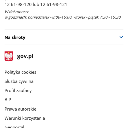
12 61-98-120 lub 12 61-98-121
W dni robocze
w godzinach: poniedziałek - 8:00-16:00, wtorek - piątek 7:30 - 15:30
Na skróty
stopka
Strona
gov.pl
gov.pl
główna
gov.pl
Polityka cookies
Służba cywilna
Profil zaufany
BIP
Prawa autorskie
Warunki korzystania
Geoportal