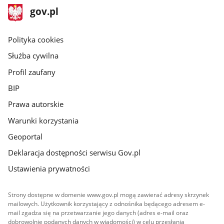
stopka
Strona
gov.pl
gov.pl
główna
gov.pl
Polityka cookies
Służba cywilna
Profil zaufany
BIP
Prawa autorskie
Warunki korzystania
Geoportal
Deklaracja dostępności serwisu Gov.pl
Ustawienia prywatności
Strony dostępne w domenie www.gov.pl mogą zawierać adresy skrzynek
mailowych. Użytkownik korzystający z odnośnika będącego adresem e-
mail zgadza się na przetwarzanie jego danych (adres e-mail oraz
dobrowolnie podanych danych w wiadomości) w celu przesłania