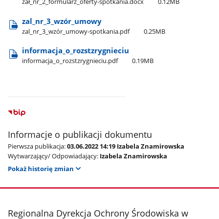
zał​_nr​_2​_formularz​_oferty-spotkania.docx
0.12MB
zal​_nr​_3​_wzór​_umowy
zal​_nr​_3​_wzór​_umowy-spotkania.pdf
0.25MB
informacja​_o​_rozstzrygnieciu
informacja​_o​_rozstzrygnieciu.pdf
0.19MB
Informacje o publikacji dokumentu
Pierwsza publikacja:
03.06.2022 14:19 Izabela Znamirowska
Wytwarzający/ Odpowiadający:
Izabela Znamirowska
Pokaż historię zmian
stopka
Regionalna Dyrekcja Ochrony Środowiska w