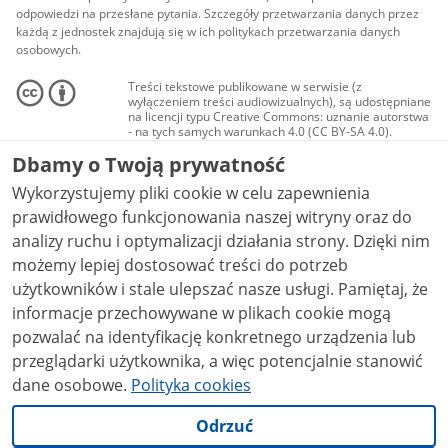
odpowiedzi na przesłane pytania. Szczegóły przetwarzania danych przez
każdą z jednostek znajdują się w ich politykach przetwarzania danych
osobowych.
Treści tekstowe publikowane w serwisie (z
wyłączeniem treści audiowizualnych), są udostępniane
na licencji typu Creative Commons: uznanie autorstwa
- na tych samych warunkach 4.0 (CC BY-SA 4.0).
Materiały audiowizualne, w tym zdjęcia, materiały
Dbamy o Twoją prywatność
audio i wideo, są udostępniane na licencji typu
Creative Commons: uznanie autorstwa użycie
Wykorzystujemy pliki cookie w celu zapewnienia
niekomercyjne - bez utworów zależnych 4.0 (CC BY-
NC-ND 4.0), o ile nie jest to stwierdzone inaczej.
prawidłowego funkcjonowania naszej witryny oraz do
analizy ruchu i optymalizacji działania strony. Dzięki nim
możemy lepiej dostosować treści do potrzeb
użytkowników i stale ulepszać nasze usługi. Pamiętaj, że
informacje przechowywane w plikach cookie mogą
pozwalać na identyfikację konkretnego urządzenia lub
przeglądarki użytkownika, a więc potencjalnie stanowić
dane osobowe.
Polityka cookies
Odrzuć