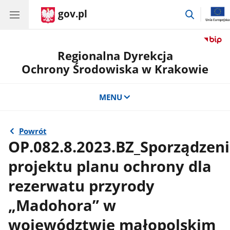
gov.pl
przejdź
do
wyszukiw
Regionalna Dyrekcja
Ochrony Środowiska w Krakowie
MENU
Powrót
OP.082.8.2023.BZ_Sporządzen
projektu planu ochrony dla
rezerwatu przyrody
„Madohora” w
województwie małopolskim