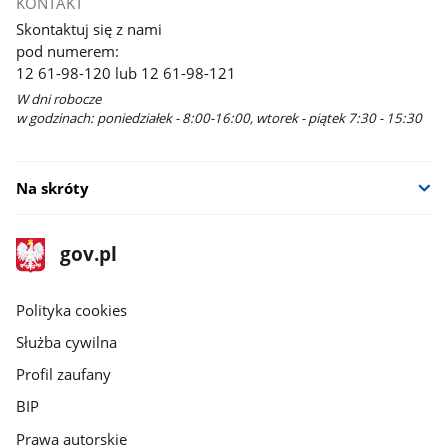
KONTAKT
Skontaktuj się z nami
pod numerem:
12 61-98-120 lub 12 61-98-121
W dni robocze
w godzinach: poniedziałek - 8:00-16:00, wtorek - piątek 7:30 - 15:30
Na skróty
stopka
Strona
gov.pl
gov.pl
główna
gov.pl
Polityka cookies
Służba cywilna
Profil zaufany
BIP
Prawa autorskie