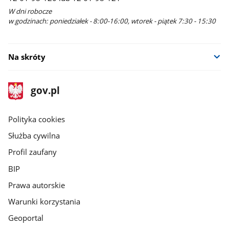
W dni robocze
w godzinach: poniedziałek - 8:00-16:00, wtorek - piątek 7:30 - 15:30
Na skróty
stopka
Strona
gov.pl
gov.pl
główna
gov.pl
Polityka cookies
Służba cywilna
Profil zaufany
BIP
Prawa autorskie
Warunki korzystania
Geoportal