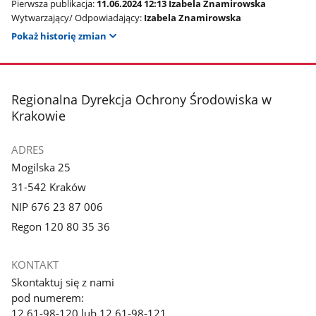
Pierwsza publikacja:
11.06.2024 12:13 Izabela Znamirowska
Wytwarzający/ Odpowiadający:
Izabela Znamirowska
Pokaż historię zmian
stopka
Regionalna Dyrekcja Ochrony Środowiska w
Krakowie
ADRES
Mogilska 25
31-542 Kraków
NIP 676 23 87 006
Regon 120 80 35 36
KONTAKT
Skontaktuj się z nami
pod numerem:
12 61-98-120 lub 12 61-98-121