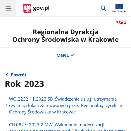
gov.pl
przejdź
do
wyszukiwar
Regionalna Dyrekcja
Ochrony Środowiska w Krakowie
MENU
Powrót
Rok_2023
WO.2232.11.2023.SB_Świadczenie usługi utrzymania
czystości lokali zajmowanych przez Regionalną Dyrekcję
Ochrony Środowiska w Krakowie
CH.082.9.2023.2.MW_Wykonanie modernizacji
oświetlenia zewnętrznego brył 5 budynków na bezpieczne