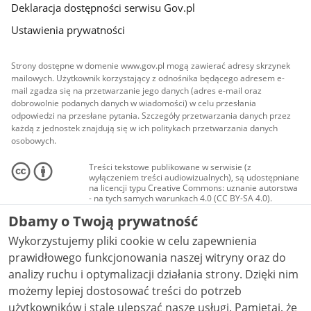
Deklaracja dostępności serwisu Gov.pl
Ustawienia prywatności
Strony dostępne w domenie www.gov.pl mogą zawierać adresy skrzynek
mailowych. Użytkownik korzystający z odnośnika będącego adresem e-
mail zgadza się na przetwarzanie jego danych (adres e-mail oraz
dobrowolnie podanych danych w wiadomości) w celu przesłania
odpowiedzi na przesłane pytania. Szczegóły przetwarzania danych przez
każdą z jednostek znajdują się w ich politykach przetwarzania danych
osobowych.
Treści tekstowe publikowane w serwisie (z
wyłączeniem treści audiowizualnych), są udostępniane
na licencji typu Creative Commons: uznanie autorstwa
- na tych samych warunkach 4.0 (CC BY-SA 4.0).
Materiały audiowizualne, w tym zdjęcia, materiały
Dbamy o Twoją prywatność
audio i wideo, są udostępniane na licencji typu
Creative Commons: uznanie autorstwa użycie
Wykorzystujemy pliki cookie w celu zapewnienia
niekomercyjne - bez utworów zależnych 4.0 (CC BY-
NC-ND 4.0), o ile nie jest to stwierdzone inaczej.
prawidłowego funkcjonowania naszej witryny oraz do
analizy ruchu i optymalizacji działania strony. Dzięki nim
możemy lepiej dostosować treści do potrzeb
użytkowników i stale ulepszać nasze usługi. Pamiętaj, że