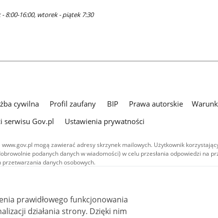
- 8:00-16:00, wtorek - piątek 7:30
użba cywilna
Profil zaufany
BIP
Prawa autorskie
Warunki
i serwisu Gov.pl
Ustawienia prywatności
 www.gov.pl mogą zawierać adresy skrzynek mailowych. Użytkownik korzystający
dobrowolnie podanych danych w wiadomości) w celu przesłania odpowiedzi na prz
ach przetwarzania danych osobowych.
we publikowane w serwisie (z wyłączeniem treści audiowizualnych), są
 na licencji typu Creative Commons: uznanie autorstwa - na tych samych
 (CC BY-SA 4.0). Materiały audiowizualne, w tym zdjęcia, materiały audio i wideo
ienia prawidłowego funkcjonowania
ane na licencji typu Creative Commons: uznanie autorstwa użycie niekomercyjne 
ależnych 4.0 (CC BY-NC-ND 4.0), o ile nie jest to stwierdzone inaczej.
i działania strony. Dzięki nim