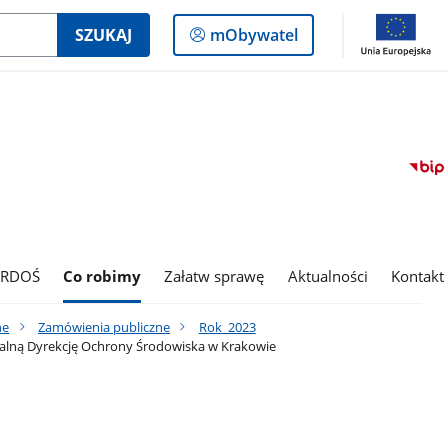
Logowanie
SZUKAJ
mObywatel
do
panelu
 RDOŚ
Co robimy
Załatw sprawę
Aktualności
Kontakt
ne
Zamówienia publiczne
Rok_2023
nalną Dyrekcję Ochrony Środowiska w Krakowie