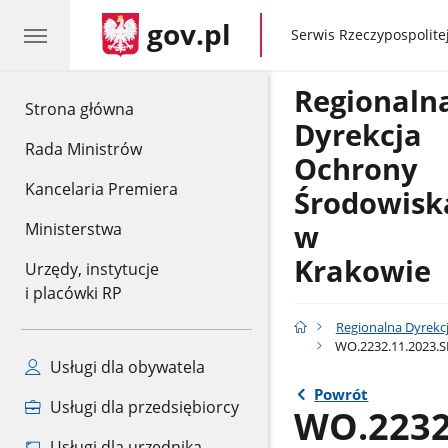
gov.pl
gov.pl
Serwis Rzeczypospolitej
Regionaln
gov.pl
Strona główna
Dyrekcja
Rada Ministrów
Ochrony
Kancelaria Premiera
Środowisk
w
Ministerstwa
Krakowie
Urzędy, instytucje
i placówki RP
Regionalna Dyrekc
WO.2232.11.2023.SB
Usługi dla obywatela
Powrót
Usługi dla przedsiębiorcy
WO.2232
Usługi dla urzędnika