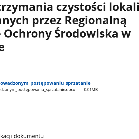
trzymania czystości lokal
nych przez Regionalną
ę Ochrony Środowiska w
e
_prowadzonym​_postępowaniu​_sprzatanie
wadzonym​_postępowaniu​_sprzatanie.docx
0.01MB
ikacji dokumentu