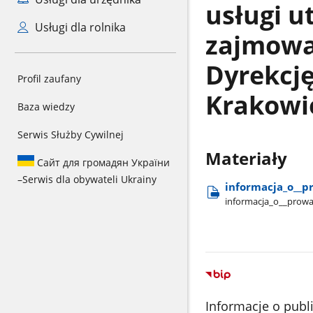
usługi u
Usługi dla rolnika
zajmowa
Dyrekcj
Profil zaufany
Krakowi
Baza wiedzy
Serwis Służby Cywilnej
Materiały
Сайт для громадян України
–
Serwis dla obywateli Ukrainy
informacja​_o​_​
informacja​_o​_​_pro
Informacje o publ