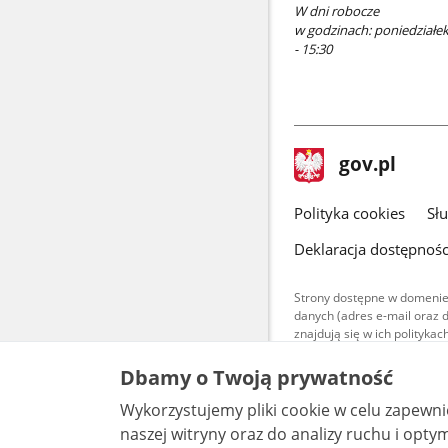
W dni robocze
w godzinach: poniedziałek 
- 15:30
stopka
Strona
gov.pl
gov.pl
główna
gov.pl
Polityka cookies
Sł
Deklaracja dostępnośc
Strony dostępne w domenie
danych (adres e-mail oraz 
znajdują się w ich polityk
Treści teksto
Dbamy o Twoją prywatność
udostępniane
warunkach 4.0
Wykorzystujemy pliki cookie w celu zapewn
są udostępni
bez utworów z
naszej witryny oraz do analizy ruchu i optymalizacj