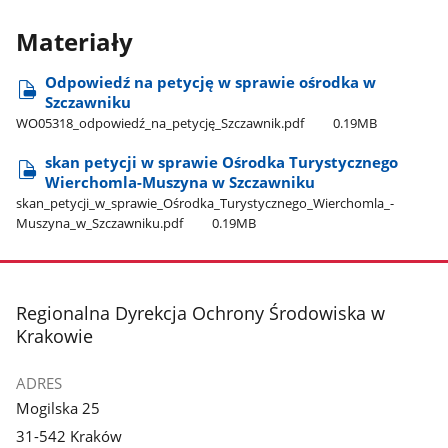
Materiały
Odpowiedź na petycję w sprawie ośrodka w
Szczawniku
WO05318​_odpowiedź​_na​_petycję​_Szczawnik.pdf
0.19MB
skan petycji w sprawie Ośrodka Turystycznego
Wierchomla-Muszyna w Szczawniku
skan​_petycji​_w​_sprawie​_Ośrodka​_Turystycznego​_Wierchomla​_-
Muszyna​_w​_Szczawniku.pdf
0.19MB
stopka
Regionalna Dyrekcja Ochrony Środowiska w
Krakowie
ADRES
Mogilska 25
31-542 Kraków