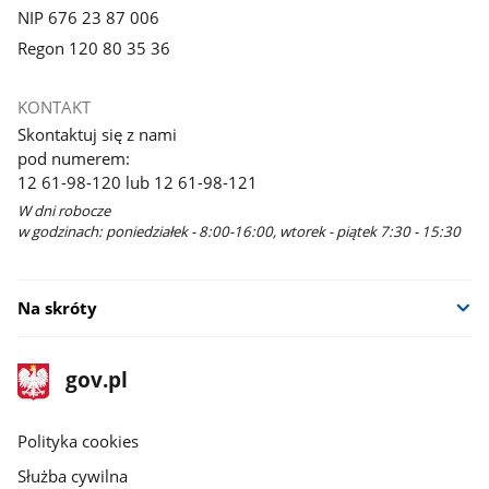
NIP 676 23 87 006
Regon 120 80 35 36
KONTAKT
Skontaktuj się z nami
pod numerem:
12 61-98-120 lub 12 61-98-121
W dni robocze
w godzinach: poniedziałek - 8:00-16:00, wtorek - piątek 7:30 - 15:30
Na skróty
stopka
Strona
gov.pl
gov.pl
główna
gov.pl
Polityka cookies
Służba cywilna