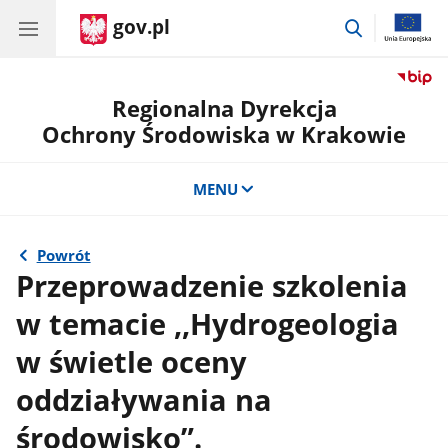
gov.pl
przejdź
do
wyszukiwar
Regionalna Dyrekcja
Ochrony Środowiska w Krakowie
MENU
Powrót
Przeprowadzenie szkolenia
w temacie ,,Hydrogeologia
w świetle oceny
oddziaływania na
środowisko”.