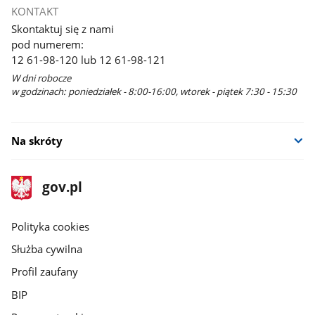
KONTAKT
Skontaktuj się z nami
pod numerem:
12 61-98-120 lub 12 61-98-121
W dni robocze
w godzinach: poniedziałek - 8:00-16:00, wtorek - piątek 7:30 - 15:30
Na skróty
stopka
Strona
gov.pl
gov.pl
główna
gov.pl
Polityka cookies
Służba cywilna
Profil zaufany
BIP