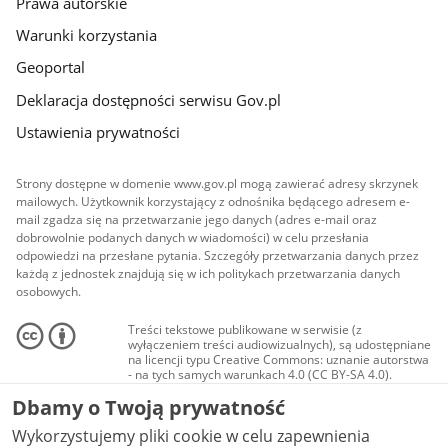
Prawa autorskie
Warunki korzystania
Geoportal
Deklaracja dostępności serwisu Gov.pl
Ustawienia prywatności
Strony dostępne w domenie www.gov.pl mogą zawierać adresy skrzynek
mailowych. Użytkownik korzystający z odnośnika będącego adresem e-
mail zgadza się na przetwarzanie jego danych (adres e-mail oraz
dobrowolnie podanych danych w wiadomości) w celu przesłania
odpowiedzi na przesłane pytania. Szczegóły przetwarzania danych przez
każdą z jednostek znajdują się w ich politykach przetwarzania danych
osobowych.
Treści tekstowe publikowane w serwisie (z
wyłączeniem treści audiowizualnych), są udostępniane
na licencji typu Creative Commons: uznanie autorstwa
- na tych samych warunkach 4.0 (CC BY-SA 4.0).
Materiały audiowizualne, w tym zdjęcia, materiały
Dbamy o Twoją prywatność
audio i wideo, są udostępniane na licencji typu
Creative Commons: uznanie autorstwa użycie
Wykorzystujemy pliki cookie w celu zapewnienia
niekomercyjne - bez utworów zależnych 4.0 (CC BY-