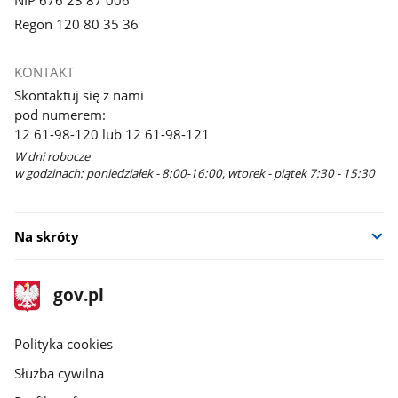
Regon 120 80 35 36
KONTAKT
Skontaktuj się z nami
pod numerem:
12 61-98-120 lub 12 61-98-121
W dni robocze
w godzinach: poniedziałek - 8:00-16:00, wtorek - piątek 7:30 - 15:30
Na skróty
stopka
Strona
gov.pl
gov.pl
główna
gov.pl
Polityka cookies
Służba cywilna