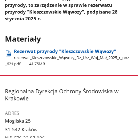
przyrody, to zarządzenie w sprawie rezerwatu
przyrody "Kleszczowskie Wąwozy", podpisane 28
stycznia 2025 r.
Materiały
Rezerwat przyrody "Kleszczowskie Wąwozy"
rezerwat​_Kleszczowskie​_Wąwozy​_Dz​_Urz​_Woj​_Mał​_2025​_r​_poz​
_621.pdf
41.75MB
stopka
Regionalna Dyrekcja Ochrony Środowiska w
Krakowie
ADRES
Mogilska 25
31-542 Kraków
NIP 676 23 87 006