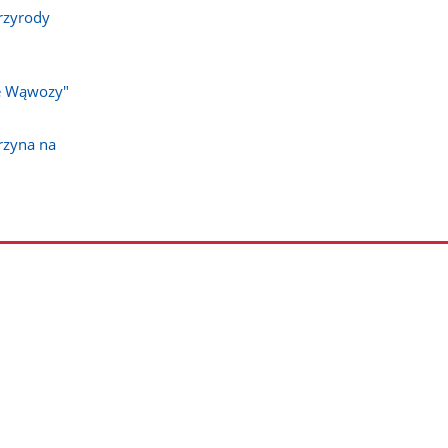
rzyrody
ie Wąwozy"
rzyna na