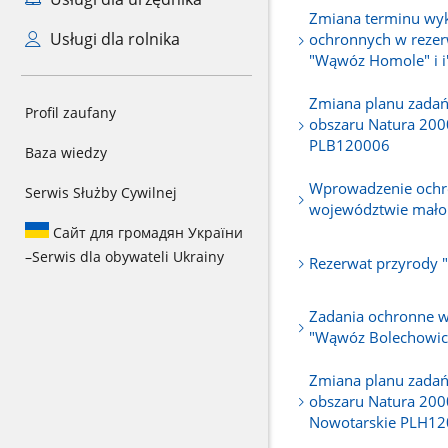
Zmiana terminu wy
Usługi dla rolnika
ochronnych w rezer
"Wąwóz Homole" i i
Zmiana planu zadań
Profil zaufany
obszaru Natura 200
PLB120006
Baza wiedzy
Wprowadzenie och
Serwis Służby Cywilnej
województwie mało
Сайт для громадян України
–
Serwis dla obywateli Ukrainy
Rezerwat przyrody 
Zadania ochronne w
"Wąwóz Bolechowic
Zmiana planu zadań
obszaru Natura 200
Nowotarskie PLH1