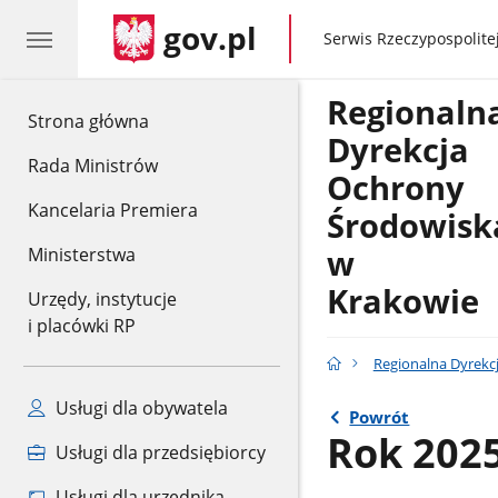
gov.pl
gov.pl
Serwis Rzeczypospolitej
Regionaln
gov.pl
Strona główna
Dyrekcja
Rada Ministrów
Ochrony
Kancelaria Premiera
Środowisk
w
Ministerstwa
Krakowie
Urzędy, instytucje
i placówki RP
Regionalna Dyrekc
Usługi dla obywatela
Powrót
Rok 202
Usługi dla przedsiębiorcy
Usługi dla urzędnika