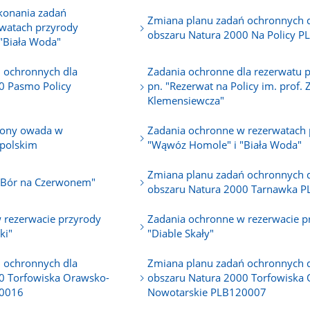
konania zadań
Zmiana planu zadań ochronnych 
watach przyrody
obszaru Natura 2000 Na Policy 
"Biała Woda"
 ochronnych dla
Zadania ochronne dla rezerwatu 
0 Pasmo Policy
pn. "Rezerwat na Policy im. prof.
Klemensiewcza"
rony owada w
Zadania ochronne w rezerwatach 
polskim
"Wąwóz Homole" i "Biała Woda"
Zmiana planu zadań ochronnych 
"Bór na Czerwonem"
obszaru Natura 2000 Tarnawka 
 rezerwacie przyrody
Zadania ochronne w rezerwacie p
ki"
"Diable Skały"
 ochronnych dla
Zmiana planu zadań ochronnych 
0 Torfowiska Orawsko-
obszaru Natura 2000 Torfowiska
20016
Nowotarskie PLB120007