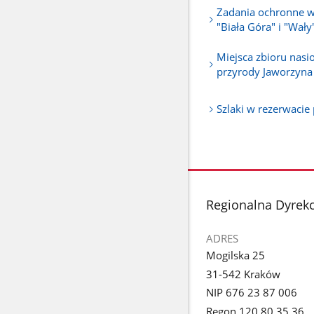
Zadania ochronne w
"Biała Góra" i "Wały
Miejsca zbioru nasi
przyrody Jaworzyna
Szlaki w rezerwacie
stopka
Regionalna Dyrek
ADRES
Mogilska 25
31-542 Kraków
NIP 676 23 87 006
Regon 120 80 35 36