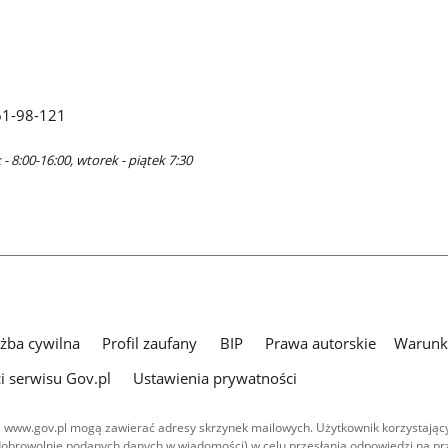
61-98-121
- 8:00-16:00, wtorek - piątek 7:30
użba cywilna
Profil zaufany
BIP
Prawa autorskie
Warunki
i serwisu Gov.pl
Ustawienia prywatności
 www.gov.pl mogą zawierać adresy skrzynek mailowych. Użytkownik korzystający
dobrowolnie podanych danych w wiadomości) w celu przesłania odpowiedzi na prz