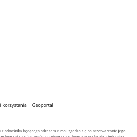
 korzystania
Geoportal
 z odnośnika będącego adresem e-mail zgadza się na przetwarzanie jego
esłane pytania. Szczegóły przetwarzania danych przez każdą z jednostek