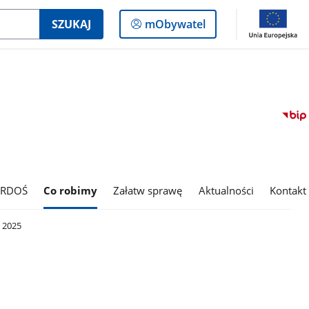
Logowanie
SZUKAJ
mObywatel
do
panelu
 RDOŚ
Co robimy
Załatw sprawę
Aktualności
Kontakt
 2025