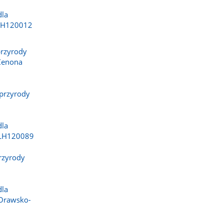
dla
PLH120012
przyrody
 Zenona
przyrody
dla
PLH120089
rzyrody
dla
 Orawsko-