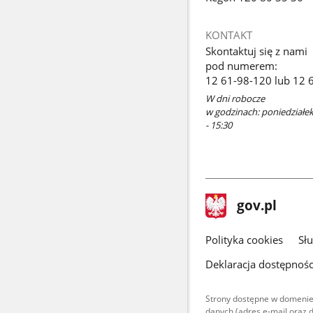
KONTAKT
Skontaktuj się z nami
pod numerem:
12 61-98-120 lub 12 
W dni robocze
w godzinach: poniedziałek 
- 15:30
stopka
Strona
gov.pl
gov.pl
główna
gov.pl
Polityka cookies
Sł
Deklaracja dostępnośc
Strony dostępne w domenie
danych (adres e-mail oraz 