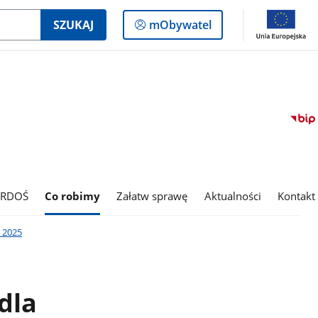
Logowanie
SZUKAJ
mObywatel
do
panelu
 RDOŚ
Co robimy
Załatw sprawę
Aktualności
Kontakt
 2025
dla