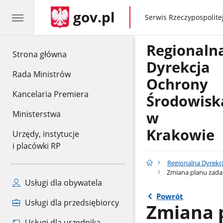
gov.pl
gov.pl
Serwis Rzeczypospolitej
Regionaln
gov.pl
Strona główna
Dyrekcja
Rada Ministrów
Ochrony
Kancelaria Premiera
Środowisk
w
Ministerstwa
Krakowie
Urzędy, instytucje
i placówki RP
Regionalna Dyrekc
Zmiana planu zada
Usługi dla obywatela
Powrót
Usługi dla przedsiębiorcy
Zmiana 
Usługi dla urzędnika