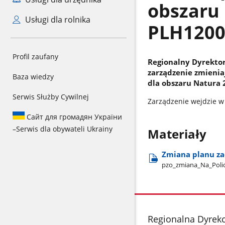
obszaru 
Usługi dla rolnika
PLH1200
Profil zaufany
Regionalny Dyrektor
zarządzenie zmienia
Baza wiedzy
dla obszaru Natura 
Serwis Służby Cywilnej
Zarządzenie wejdzie w 
Сайт для громадян України
–
Serwis dla obywateli Ukrainy
Materiały
Zmiana planu za
pzo​_zmiana​_Na​_Poli
stopka
Regionalna Dyrek