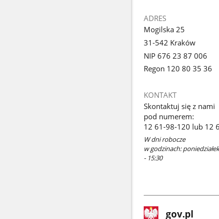
ADRES
Mogilska 25
31-542 Kraków
NIP 676 23 87 006
Regon 120 80 35 36
KONTAKT
Skontaktuj się z nami
pod numerem:
12 61-98-120 lub 12 
W dni robocze
w godzinach: poniedziałek 
- 15:30
stopka
Strona
gov.pl
gov.pl