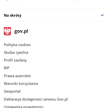
Na skróty
stopka
Strona
gov.pl
gov.pl
główna
gov.pl
Polityka cookies
Służba cywilna
Profil zaufany
BIP
Prawa autorskie
Warunki korzystania
Geoportal
Deklaracja dostępności serwisu Gov.pl
Ustawienia prywatności