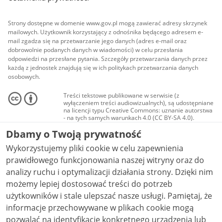
Strony dostępne w domenie www.gov.pl mogą zawierać adresy skrzynek
mailowych. Użytkownik korzystający z odnośnika będącego adresem e-
mail zgadza się na przetwarzanie jego danych (adres e-mail oraz
dobrowolnie podanych danych w wiadomości) w celu przesłania
odpowiedzi na przesłane pytania. Szczegóły przetwarzania danych przez
każdą z jednostek znajdują się w ich politykach przetwarzania danych
osobowych.
Treści tekstowe publikowane w serwisie (z
wyłączeniem treści audiowizualnych), są udostępniane
na licencji typu Creative Commons: uznanie autorstwa
- na tych samych warunkach 4.0 (CC BY-SA 4.0).
Materiały audiowizualne, w tym zdjęcia, materiały
Dbamy o Twoją prywatność
audio i wideo, są udostępniane na licencji typu
Creative Commons: uznanie autorstwa użycie
Wykorzystujemy pliki cookie w celu zapewnienia
niekomercyjne - bez utworów zależnych 4.0 (CC BY-
NC-ND 4.0), o ile nie jest to stwierdzone inaczej.
prawidłowego funkcjonowania naszej witryny oraz do
analizy ruchu i optymalizacji działania strony. Dzięki nim
możemy lepiej dostosować treści do potrzeb
użytkowników i stale ulepszać nasze usługi. Pamiętaj, że
informacje przechowywane w plikach cookie mogą
pozwalać na identyfikację konkretnego urządzenia lub