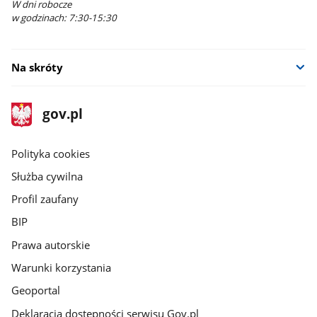
W dni robocze
w godzinach: 7:30-15:30
Na skróty
stopka
Strona
gov.pl
gov.pl
główna
gov.pl
Polityka cookies
Służba cywilna
Profil zaufany
BIP
Prawa autorskie
Warunki korzystania
Geoportal
Deklaracja dostępności serwisu Gov.pl