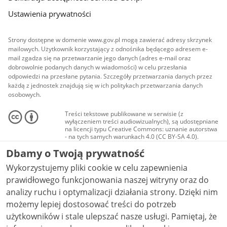
Ustawienia prywatności
Strony dostępne w domenie www.gov.pl mogą zawierać adresy skrzynek
mailowych. Użytkownik korzystający z odnośnika będącego adresem e-
mail zgadza się na przetwarzanie jego danych (adres e-mail oraz
dobrowolnie podanych danych w wiadomości) w celu przesłania
odpowiedzi na przesłane pytania. Szczegóły przetwarzania danych przez
każdą z jednostek znajdują się w ich politykach przetwarzania danych
osobowych.
Treści tekstowe publikowane w serwisie (z
wyłączeniem treści audiowizualnych), są udostępniane
na licencji typu Creative Commons: uznanie autorstwa
- na tych samych warunkach 4.0 (CC BY-SA 4.0).
Materiały audiowizualne, w tym zdjęcia, materiały
Dbamy o Twoją prywatność
audio i wideo, są udostępniane na licencji typu
Creative Commons: uznanie autorstwa użycie
Wykorzystujemy pliki cookie w celu zapewnienia
niekomercyjne - bez utworów zależnych 4.0 (CC BY-
NC-ND 4.0), o ile nie jest to stwierdzone inaczej.
prawidłowego funkcjonowania naszej witryny oraz do
analizy ruchu i optymalizacji działania strony. Dzięki nim
możemy lepiej dostosować treści do potrzeb
użytkowników i stale ulepszać nasze usługi. Pamiętaj, że