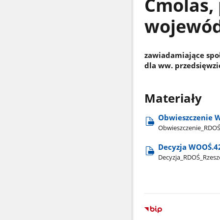
Cmolas, 
wojewód
zawiadamiające spo
dla ww. przedsięwzi
Materiały
Obwieszczenie W
Obwieszczenie​_RDO
Decyzja WOOŚ.42
Decyzja​_RDOŚ​_Rze