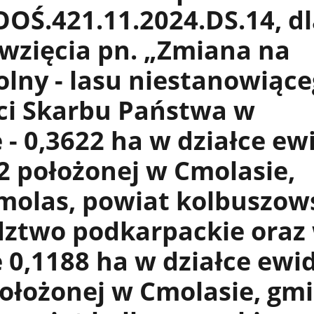
OŚ.421.11.2024.DS.14, d
wzięcia pn. „Zmiana na
olny - lasu niestanowiąc
ci Skarbu Państwa w
 - 0,3622 ha w działce ew
2 położonej w Cmolasie,
molas, powiat kolbuszows
ztwo podkarpackie oraz
 0,1188 ha w działce ewid
ołożonej w Cmolasie, gm