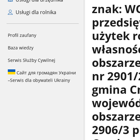
znak: WO
Usługi dla rolnika
przedsię
użytek r
Profil zaufany
własnoś
Baza wiedzy
obszarze
Serwis Służby Cywilnej
nr 2901/
Сайт для громадян України
–
Serwis dla obywateli Ukrainy
gmina C
wojewód
obszarze
2906/3 p