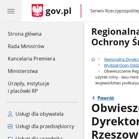
gov.pl
gov.pl
Serwis Rzeczypospolitej
Regionaln
gov.pl
Strona główna
Ochrony Ś
Rada Ministrów
Kancelaria Premiera
Regionalna Dyrekc
Wydział Ocen Oddz
Ministerstwa
Obwieszczenie Regi
użytek rolny - lasu nie
województwo podkarpack
Urzędy, instytucje
i placówki RP
Powrót
Obwiesz
Usługi dla obywatela
Dyrekto
Usługi dla przedsiębiorcy
Rzeszowi
Usługi dla urzędnika