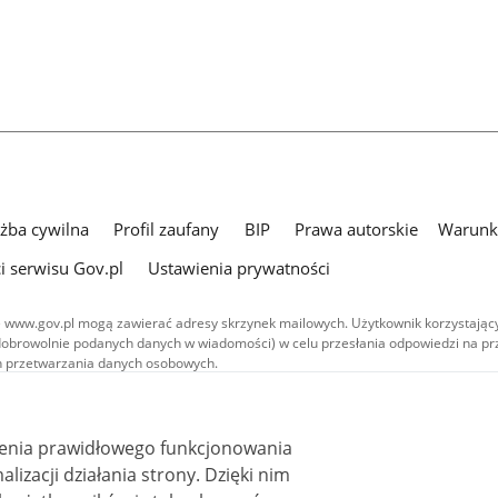
użba cywilna
Profil zaufany
BIP
Prawa autorskie
Warunki
i serwisu Gov.pl
Ustawienia prywatności
 www.gov.pl mogą zawierać adresy skrzynek mailowych. Użytkownik korzystający
dobrowolnie podanych danych w wiadomości) w celu przesłania odpowiedzi na prz
ach przetwarzania danych osobowych.
we publikowane w serwisie (z wyłączeniem treści audiowizualnych), są
 na licencji typu Creative Commons: uznanie autorstwa - na tych samych
 (CC BY-SA 4.0). Materiały audiowizualne, w tym zdjęcia, materiały audio i wideo
ienia prawidłowego funkcjonowania
ane na licencji typu Creative Commons: uznanie autorstwa użycie niekomercyjne 
ależnych 4.0 (CC BY-NC-ND 4.0), o ile nie jest to stwierdzone inaczej.
i działania strony. Dzięki nim