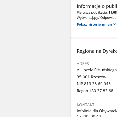
Informacje o publ
Pierwsza publikacja:
11.08
Wytwarzający/ Odpowiada
Pokaż historię zmian
stopka
Regionalna Dyrek
ADRES
Al. Józefa Piłsudskieg
35-001 Rzeszów
NIP 813 35 69 045
Regon 180 37 83 68
KONTAKT
Infolinia dla Obywatel
17 785 00 44