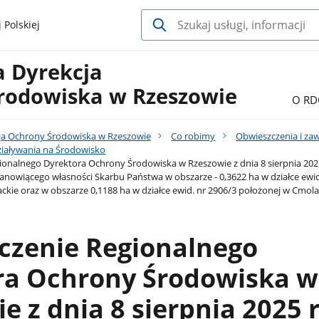
 Polskiej
a Dyrekcja
rodowiska w Rzeszowie
O RD
ja Ochrony Środowiska w Rzeszowie
Co robimy
Obwieszczenia i za
iaływania na Środowisko
onalnego Dyrektora Ochrony Środowiska w Rzeszowie z dnia 8 sierpnia 2025 
stanowiącego własności Skarbu Państwa w obszarze - 0,3622 ha w działce ew
ie oraz w obszarze 0,1188 ha w działce ewid. nr 2906/3 położonej w Cmol
czenie Regionalnego
ra Ochrony Środowiska w
e z dnia 8 sierpnia 2025 r