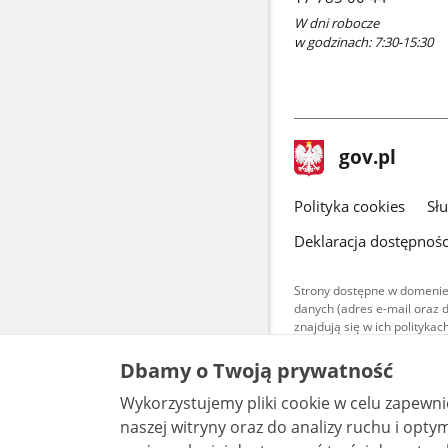
W dni robocze
w godzinach: 7:30-15:30
stopka
Strona
gov.pl
gov.pl
główna
gov.pl
Polityka cookies
Sł
Deklaracja dostępnośc
Strony dostępne w domenie
danych (adres e-mail oraz 
znajdują się w ich polityk
Treści teksto
Dbamy o Twoją prywatność
udostępniane
warunkach 4.0
Wykorzystujemy pliki cookie w celu zapewn
są udostępni
bez utworów z
naszej witryny oraz do analizy ruchu i optymalizacj