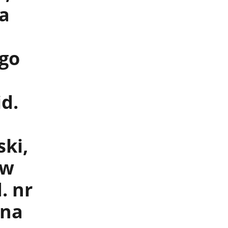
la
ego
id.
ki,
 w
. nr
ina