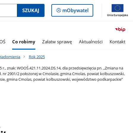
Logowanie
SZUKAJ
mObywatel
do
panelu
OŚ
Co robimy
Załatw sprawę
Aktualności
Kontakt
wiadomienia
Rok 2025
r., znak: WOOŚ.421.11.2024.DS.14, dla przedsięwzięcia pn. „Zmiana na
id. nr 2901/2 położonej w Cmolasie, gmina Cmolas, powiat kolbuszowski,
asie, gmina Cmolas, powiat kolbuszowski, województwo podkarpackie”
.,