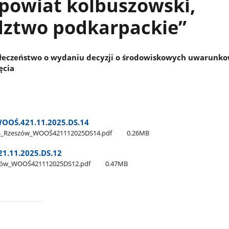
powiat kolbuszowski,
ztwo podkarpackie”
łeczeństwo o wydaniu decyzji o środowiskowych uwarunk
ęcia
OOŚ.421.11.2025.DS.14
Ś​_Rzeszów​_WOOŚ421112025DS14.pdf
0.26MB
1.11.2025.DS.12
szów​_WOOŚ421112025DS12.pdf
0.47MB