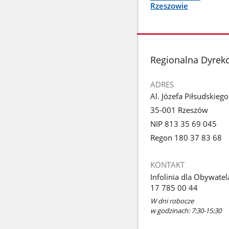
Rzeszowie
stopka
Regionalna Dyrek
ADRES
Al. Józefa Piłsudskieg
35-001 Rzeszów
NIP 813 35 69 045
Regon 180 37 83 68
KONTAKT
Infolinia dla Obywatel
17 785 00 44
W dni robocze
w godzinach: 7:30-15:30