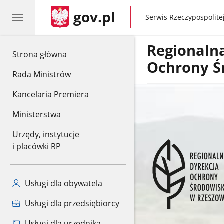
gov.pl
gov.pl
Serwis Rzeczypospolitej
Regionaln
gov.pl
Strona główna
Ochrony Ś
Rada Ministrów
Kancelaria Premiera
Ministerstwa
Urzędy, instytucje
i placówki RP
Usługi dla obywatela
Usługi dla przedsiębiorcy
Usługi dla urzędnika