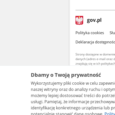
stopka
Strona
gov.pl
gov.pl
główna
gov.pl
Polityka cookies
Sł
Deklaracja dostępnośc
Strony dostępne w domenie
danych (adres e-mail oraz 
znajdują się w ich polityk
Treści teksto
Dbamy o Twoją prywatność
udostępniane
warunkach 4.0
Wykorzystujemy pliki cookie w celu zapewn
są udostępni
bez utworów z
naszej witryny oraz do analizy ruchu i optymalizacj
możemy lepiej dostosować treści do potrzeb
usługi. Pamiętaj, że informacje przechowywane w plikach cookie mogą pozwalać na
identyfikację konkretnego urządzenia lub pr
potencjalnie stanowić dane osobowe.
Polit