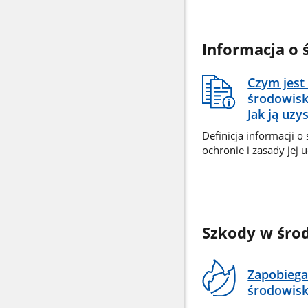
Informacja o
Czym jest
środowisk
Jak ją uzy
Definicja informacji o
ochronie i zasady jej 
Szkody w śro
Zapobieg
środowis