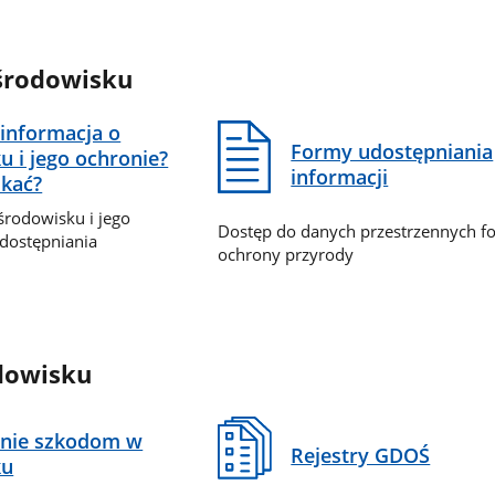
 środowisku
 informacja o
Formy udostępniania
u i jego ochronie?
informacji
skać?
 środowisku i jego
Dostęp do danych przestrzennych f
udostępniania
ochrony przyrody
dowisku
anie szkodom w
Rejestry GDOŚ
ku