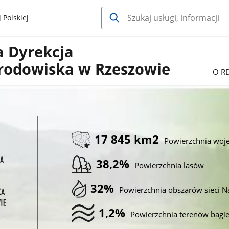
 Polskiej
a Dyrekcja
rodowiska w Rzeszowie
O R
17 845 km2
Powierzchnia wo
38,2%
Powierzchnia lasów
32%
Powierzchnia obszarów sieci N
1,2%
Powierzchnia terenów bagi