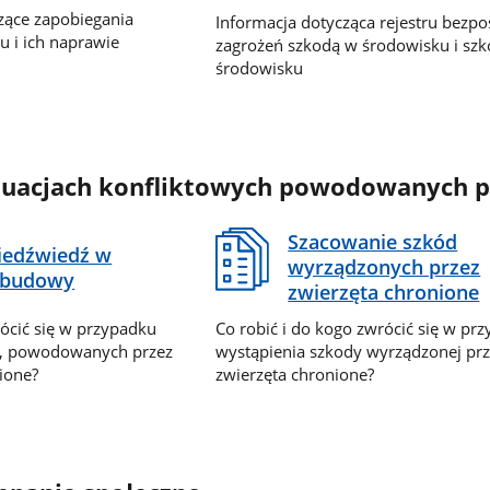
zące zapobiegania
Informacja dotycząca rejestru bezpo
 i ich naprawie
zagrożeń szkodą w środowisku i sz
środowisku
ytuacjach konfliktowych powodowanych p
Szacowanie szkód
niedźwiedź w
wyrządzonych przez
abudowy
zwierzęta chronione
rócić się w przypadku
Co robić i do kogo zwrócić się w pr
ch, powodowanych przez
wystąpienia szkody wyrządzonej pr
ione?
zwierzęta chronione?