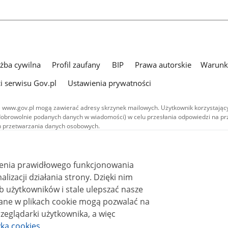
użba cywilna
Profil zaufany
BIP
Prawa autorskie
Warunki
i serwisu Gov.pl
Ustawienia prywatności
 www.gov.pl mogą zawierać adresy skrzynek mailowych. Użytkownik korzystający
dobrowolnie podanych danych w wiadomości) w celu przesłania odpowiedzi na prz
ach przetwarzania danych osobowych.
we publikowane w serwisie (z wyłączeniem treści audiowizualnych), są
 na licencji typu Creative Commons: uznanie autorstwa - na tych samych
 (CC BY-SA 4.0). Materiały audiowizualne, w tym zdjęcia, materiały audio i wideo
ienia prawidłowego funkcjonowania
ane na licencji typu Creative Commons: uznanie autorstwa użycie niekomercyjne 
ależnych 4.0 (CC BY-NC-ND 4.0), o ile nie jest to stwierdzone inaczej.
i działania strony. Dzięki nim
 użytkowników i stale ulepszać nasze
zeglądarki użytkownika, a więc
yka cookies