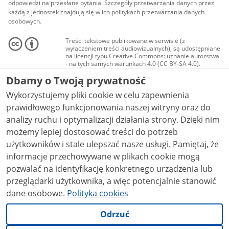
odpowiedzi na przesłane pytania. Szczegóły przetwarzania danych przez
każdą z jednostek znajdują się w ich politykach przetwarzania danych
osobowych.
Treści tekstowe publikowane w serwisie (z
wyłączeniem treści audiowizualnych), są udostępniane
na licencji typu Creative Commons: uznanie autorstwa
- na tych samych warunkach 4.0 (CC BY-SA 4.0).
Materiały audiowizualne, w tym zdjęcia, materiały
Dbamy o Twoją prywatność
audio i wideo, są udostępniane na licencji typu
Creative Commons: uznanie autorstwa użycie
Wykorzystujemy pliki cookie w celu zapewnienia
niekomercyjne - bez utworów zależnych 4.0 (CC BY-
NC-ND 4.0), o ile nie jest to stwierdzone inaczej.
prawidłowego funkcjonowania naszej witryny oraz do
analizy ruchu i optymalizacji działania strony. Dzięki nim
możemy lepiej dostosować treści do potrzeb
użytkowników i stale ulepszać nasze usługi. Pamiętaj, że
informacje przechowywane w plikach cookie mogą
pozwalać na identyfikację konkretnego urządzenia lub
przeglądarki użytkownika, a więc potencjalnie stanowić
dane osobowe.
Polityka cookies
Odrzuć