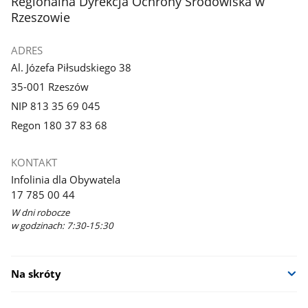
stopka
Regionalna Dyrekcja Ochrony Środowiska w
Rzeszowie
ADRES
Al. Józefa Piłsudskiego 38
35-001 Rzeszów
NIP 813 35 69 045
Regon 180 37 83 68
KONTAKT
Infolinia dla Obywatela
17 785 00 44
W dni robocze
w godzinach: 7:30-15:30
Na skróty