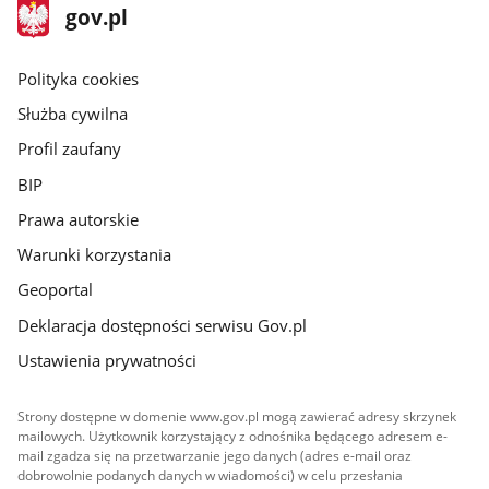
stopka
Strona
gov.pl
gov.pl
główna
gov.pl
Polityka cookies
Służba cywilna
Profil zaufany
BIP
Prawa autorskie
Warunki korzystania
Geoportal
Deklaracja dostępności serwisu Gov.pl
Ustawienia prywatności
Strony dostępne w domenie www.gov.pl mogą zawierać adresy skrzynek
mailowych. Użytkownik korzystający z odnośnika będącego adresem e-
mail zgadza się na przetwarzanie jego danych (adres e-mail oraz
dobrowolnie podanych danych w wiadomości) w celu przesłania