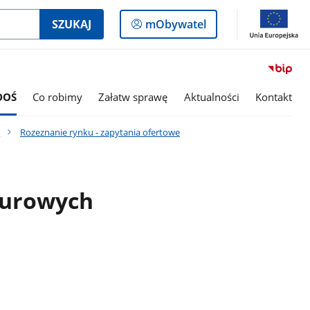
Logowanie
SZUKAJ
mObywatel
do
panelu
DOŚ
Co robimy
Załatw sprawę
Aktualności
Kontakt
e
Rozeznanie rynku - zapytania ofertowe
biurowych