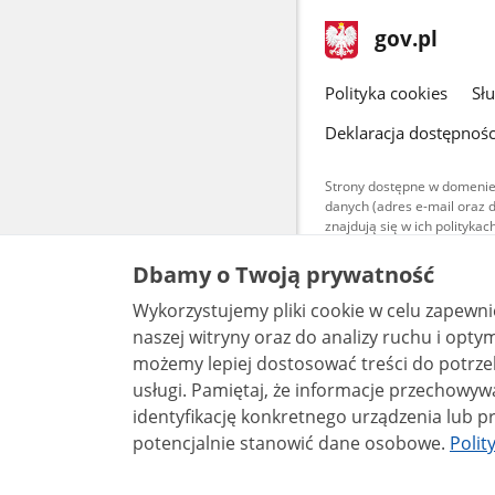
stopka
Strona
gov.pl
gov.pl
główna
gov.pl
Polityka cookies
Sł
Deklaracja dostępnośc
Strony dostępne w domenie
danych (adres e-mail oraz 
znajdują się w ich polityk
Treści teksto
Dbamy o Twoją prywatność
udostępniane
warunkach 4.0
Wykorzystujemy pliki cookie w celu zapewn
są udostępni
bez utworów z
naszej witryny oraz do analizy ruchu i optymalizacj
możemy lepiej dostosować treści do potrzeb
usługi. Pamiętaj, że informacje przechowywane w plikach cookie mogą pozwalać na
identyfikację konkretnego urządzenia lub pr
potencjalnie stanowić dane osobowe.
Polit