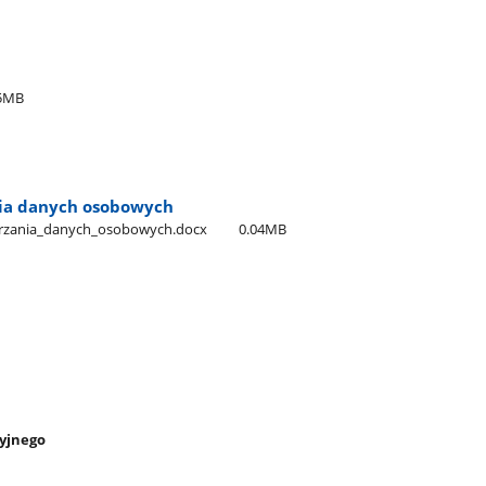
5MB
ania danych osobowych
arzania​_danych​_osobowych.docx
0.04MB
cyjnego