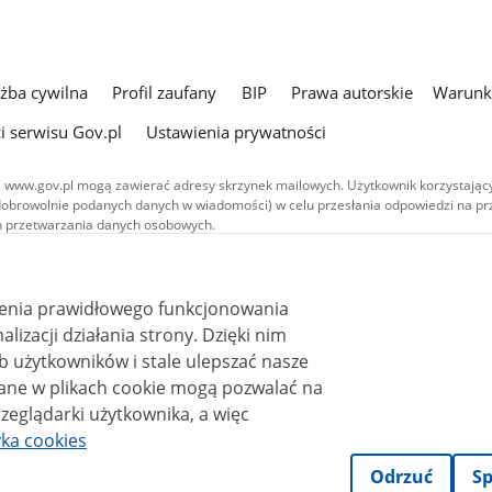
użba cywilna
Profil zaufany
BIP
Prawa autorskie
Warunki
i serwisu Gov.pl
Ustawienia prywatności
 www.gov.pl mogą zawierać adresy skrzynek mailowych. Użytkownik korzystający
dobrowolnie podanych danych w wiadomości) w celu przesłania odpowiedzi na prz
ach przetwarzania danych osobowych.
we publikowane w serwisie (z wyłączeniem treści audiowizualnych), są
 na licencji typu Creative Commons: uznanie autorstwa - na tych samych
 (CC BY-SA 4.0). Materiały audiowizualne, w tym zdjęcia, materiały audio i wideo
ienia prawidłowego funkcjonowania
ane na licencji typu Creative Commons: uznanie autorstwa użycie niekomercyjne 
ależnych 4.0 (CC BY-NC-ND 4.0), o ile nie jest to stwierdzone inaczej.
i działania strony. Dzięki nim
 użytkowników i stale ulepszać nasze
zeglądarki użytkownika, a więc
yka cookies
Odrzuć
Sp