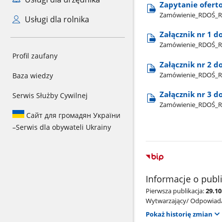
Zapytanie ofert
Zamówienie​_RDOŚ​_R
Usługi dla rolnika
Załącznik nr 1 d
Zamówienie​_RDOŚ​_Rz
Profil zaufany
Załącznik nr 2 
Zamówienie​_RDOŚ​_R
Baza wiedzy
Załącznik nr 3 
Serwis Służby Cywilnej
Zamówienie​_RDOŚ​_Rz
Сайт для громадян України
–
Serwis dla obywateli Ukrainy
Informacje o publ
Pierwsza publikacja:
29.10
Wytwarzający/ Odpowiada
Pokaż historię zmian