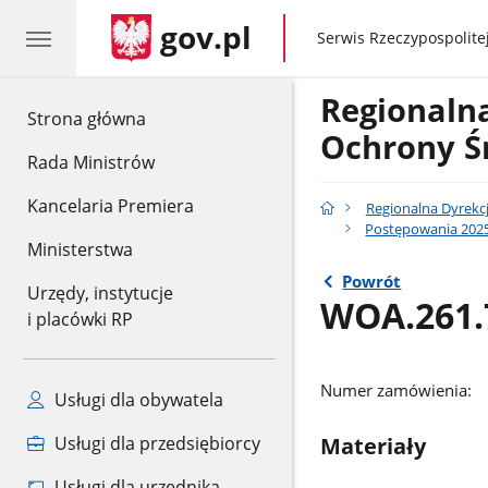
gov.pl
gov.pl
Serwis Rzeczypospolitej
Regionaln
gov.pl
Strona główna
Ochrony Ś
Rada Ministrów
Kancelaria Premiera
Regionalna Dyrekc
Postępowania 2025
Ministerstwa
Powrót
Urzędy, instytucje
WOA.261.7
i placówki RP
Numer zamówienia:
Usługi dla obywatela
Materiały
Usługi dla przedsiębiorcy
Usługi dla urzędnika