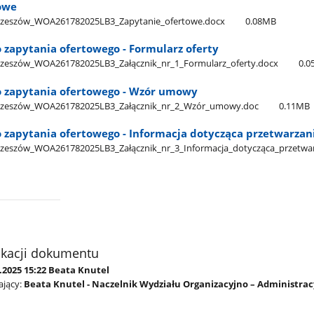
owe
zeszów​_WOA261782025LB3​_Zapytanie​_ofertowe.docx
0.08MB
o zapytania ofertowego - Formularz oferty
eszów​_WOA261782025LB3​_Załącznik​_nr​_1​_Formularz​_oferty.docx
0.0
do zapytania ofertowego - Wzór umowy
zeszów​_WOA261782025LB3​_Załącznik​_nr​_2​_Wzór​_umowy.doc
0.11MB
do zapytania ofertowego - Informacja dotycząca przetwarz
eszów​_WOA261782025LB3​_Załącznik​_nr​_3​_Informacja​_dotycząca​_przetw
ikacji dokumentu
.2025 15:22 Beata Knutel
jący:
Beata Knutel - Naczelnik Wydziału Organizacyjno – Administra