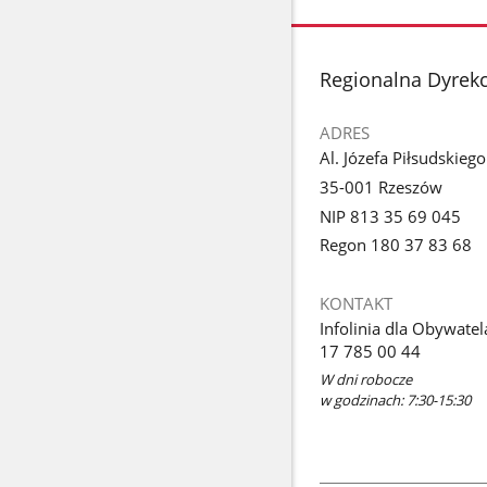
stopka
Regionalna Dyrek
ADRES
Al. Józefa Piłsudskieg
35-001 Rzeszów
NIP 813 35 69 045
Regon 180 37 83 68
KONTAKT
Infolinia dla Obywatel
17 785 00 44
W dni robocze
w godzinach: 7:30-15:30