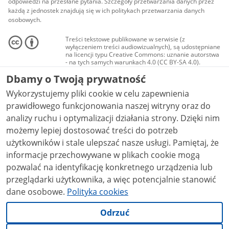
odpowiedzi na przesłane pytania. Szczegóły przetwarzania danych przez
każdą z jednostek znajdują się w ich politykach przetwarzania danych
osobowych.
Treści tekstowe publikowane w serwisie (z
wyłączeniem treści audiowizualnych), są udostępniane
na licencji typu Creative Commons: uznanie autorstwa
- na tych samych warunkach 4.0 (CC BY-SA 4.0).
Materiały audiowizualne, w tym zdjęcia, materiały
Dbamy o Twoją prywatność
audio i wideo, są udostępniane na licencji typu
Creative Commons: uznanie autorstwa użycie
Wykorzystujemy pliki cookie w celu zapewnienia
niekomercyjne - bez utworów zależnych 4.0 (CC BY-
NC-ND 4.0), o ile nie jest to stwierdzone inaczej.
prawidłowego funkcjonowania naszej witryny oraz do
analizy ruchu i optymalizacji działania strony. Dzięki nim
możemy lepiej dostosować treści do potrzeb
użytkowników i stale ulepszać nasze usługi. Pamiętaj, że
informacje przechowywane w plikach cookie mogą
pozwalać na identyfikację konkretnego urządzenia lub
przeglądarki użytkownika, a więc potencjalnie stanowić
dane osobowe.
Polityka cookies
Odrzuć