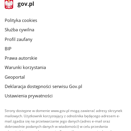
stopka
Strona
gov.pl
gov.pl
główna
gov.pl
Polityka cookies
Służba cywilna
Profil zaufany
BIP
Prawa autorskie
Warunki korzystania
Geoportal
Deklaracja dostępności serwisu Gov.pl
Ustawienia prywatności
Strony dostępne w domenie www.gov.pl mogą zawierać adresy skrzynek
mailowych. Użytkownik korzystający z odnośnika będącego adresem e-
mail zgadza się na przetwarzanie jego danych (adres e-mail oraz
dobrowolnie podanych danych w wiadomości) w celu przesłania