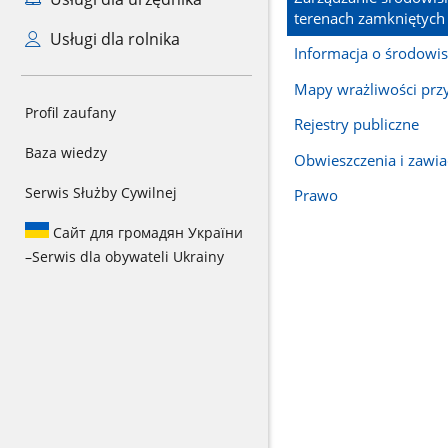
terenach zamkniętych
Usługi dla rolnika
Informacja o środowi
Mapy wrażliwości prz
Profil zaufany
Rejestry publiczne
Baza wiedzy
Obwieszczenia i zawi
Serwis Służby Cywilnej
Prawo
Сайт для громадян України
–
Serwis dla obywateli Ukrainy