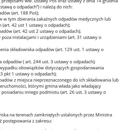
 przepisami ww. ustawy Poś oraz ustawy z dnia 14 grudnia
stawą o odpadach”) i należą do nich:
ów (art. 188 Poś);
w w tym zbierania zakaźnych odpadów medycznych lub
(art. 42 ust 1 ustawy o odpadach);
adów (art. 42 ust 2 ustawy o odpadach);
oza instalacjami i urządzeniami (art. 31 ustawy o
enia składowiska odpadów (art. 129 ust. 1 ustawy o
 odpadów ( art. 244 ust. 3 ustawy o odpadach);
ę wypadku obowiązków dotyczących gospodarowania
3 pkt 1 ustawy o odpadach);
padów z miejsca nieprzeznaczonego do ich składowania lub
eruchomości, którymi gmina włada jako władający
 posiadaniu innego podmiotu (art. 26 ust. 3 ustawy o
iska na terenach zamkniętych ustalonych przez Ministra
 postępowania z zakresu: