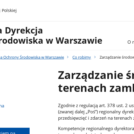
 Polskiej
a Dyrekcja
rodowiska w Warszawie
O 
ja Ochrony Środowiska w Warszawie
Co robimy
Zarządzanie środow
Zarządzanie 
terenach zam
Zgodnie z regulacją art. 378 ust. 2
na
(zwanej dalej „Poś”) regionalny dyr
przedsięwzięć i zdarzeń na terenac
Kompetencje regionalnego dyrektor
kiem na