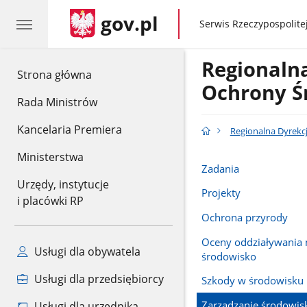
gov.pl
gov.pl
Serwis Rzeczypospolitej
Regionaln
gov.pl
Strona główna
Ochrony Ś
Rada Ministrów
Kancelaria Premiera
Regionalna Dyrekc
Ministerstwa
Zadania
Urzędy, instytucje
Projekty
i placówki RP
Ochrona przyrody
Oceny oddziaływania 
Usługi dla obywatela
środowisko
Usługi dla przedsiębiorcy
Szkody w środowisku
Zarządzanie środowis
Usługi dla urzędnika