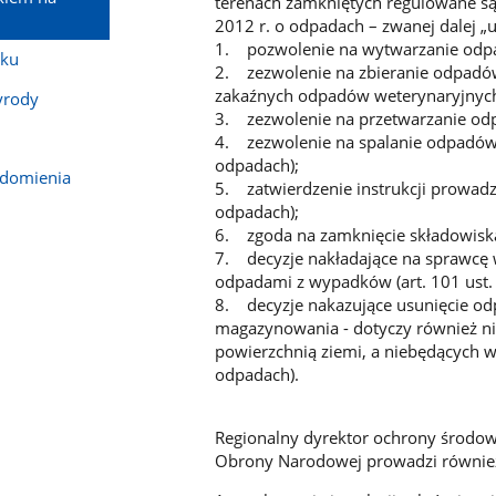
terenach zamkniętych regulowane są
2012 r. o odpadach – zwanej dalej „u
1. pozwolenie na wytwarzanie odpad
sku
2. zezwolenie na zbieranie odpadó
zakaźnych odpadów weterynaryjnych 
yrody
3. zezwolenie na przetwarzanie odp
4. zezwolenie na spalanie odpadów p
odpadach);
adomienia
5. zatwierdzenie instrukcji prowadz
odpadach);
6. zgoda na zamknięcie składowiska
7. decyzje nakładające na sprawc
odpadami z wypadków (art. 101 ust. 
8. decyzje nakazujące usunięcie od
magazynowania - dotyczy również ni
powierzchnią ziemi, a niebędących w
odpadach).
Regionalny dyrektor ochrony środow
Obrony Narodowej prowadzi również