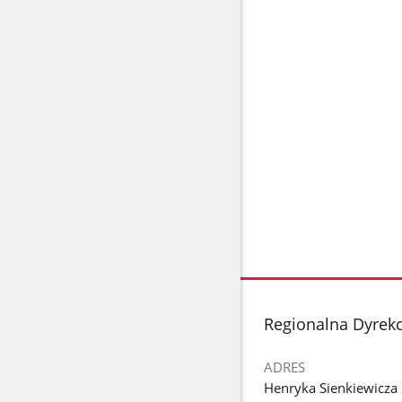
stopka
Regionalna Dyrek
ADRES
Henryka Sienkiewicza