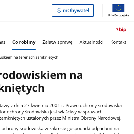
Logowanie
mObywatel
do
panelu
nas
Co robimy
Załatw sprawę
Aktualności
Kontakt
iskiem na terenach zamkniętych
środowiskiem na
kniętych
 ustawy z dnia 27 kwietnia 2001 r. Prawo ochrony środowiska
ektor ochrony środowiska jest właściwy w sprawach
h zamkniętych ustalonych przez Ministra Obrony Narodowej.
a ochrony środowiska w zakresie gospodarki odpadami na