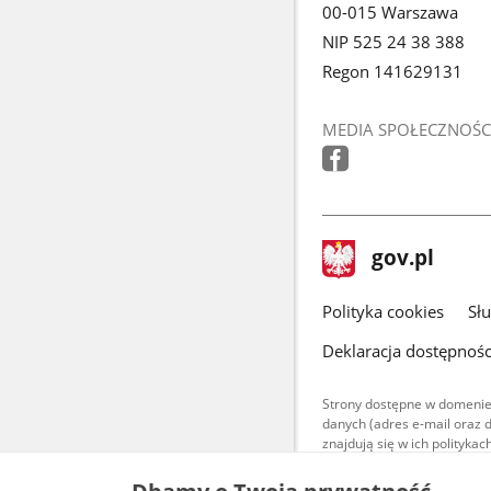
00-015 Warszawa
NIP 525 24 38 388
Regon 141629131
MEDIA SPOŁECZNOŚC
stopka
Strona
gov.pl
gov.pl
główna
gov.pl
Polityka cookies
Sł
Deklaracja dostępnośc
Strony dostępne w domenie
danych (adres e-mail oraz 
znajdują się w ich polityk
Treści teksto