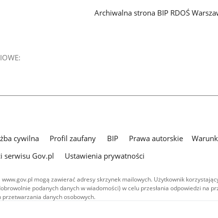
Archiwalna strona BIP RDOŚ Warsz
IOWE:
użba cywilna
Profil zaufany
BIP
Prawa autorskie
Warunki
i serwisu Gov.pl
Ustawienia prywatności
 www.gov.pl mogą zawierać adresy skrzynek mailowych. Użytkownik korzystający
dobrowolnie podanych danych w wiadomości) w celu przesłania odpowiedzi na prz
ach przetwarzania danych osobowych.
we publikowane w serwisie (z wyłączeniem treści audiowizualnych), są